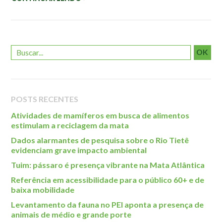
Roteiro da monitoria
Trilhas
Terceira Idade
Inclusão Social
OK
Blog
Newsletter
POSTS RECENTES
Notícias
Atividades de mamíferos em busca de alimentos
Na mídia
estimulam a reciclagem da mata
Dados alarmantes de pesquisa sobre o Rio Tietê
Contato
evidenciam grave impacto ambiental
Tuim: pássaro é presença vibrante na Mata Atlântica
Contato
Referência em acessibilidade para o público 60+ e de
Como chegar
baixa mobilidade
Perguntas frequentes
Levantamento da fauna no PEI aponta a presença de
Assessoria de Imprensa
animais de médio e grande porte