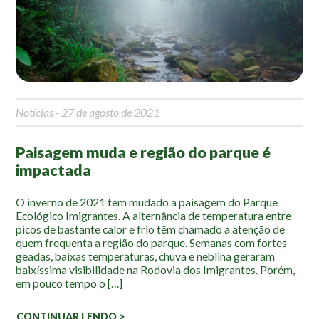
Mapa Ilustrado
Fauna e Flora
Aranhas
Anta
Notícias
- 27 de agosto de 2021
Palmeira Juçara
Bugio
Paisagem muda e região do parque é
Borboletas
impactada
Cambuci
Liquens
O inverno de 2021 tem mudado a paisagem do Parque
Ecológico Imigrantes. A alternância de temperatura entre
Tucano do Bico Verde
picos de bastante calor e frio têm chamado a atenção de
quem frequenta a região do parque. Semanas com fortes
Atividades
geadas, baixas temperaturas, chuva e neblina geraram
baixíssima visibilidade na Rodovia dos Imigrantes. Porém,
em pouco tempo o […]
Escolas e Universidades
Educação Ambiental
CONTINUAR LENDO >