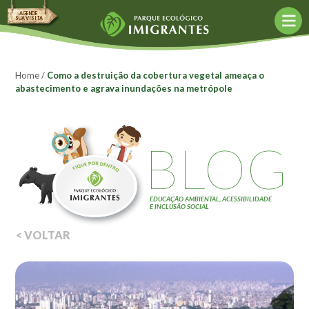
AGENDE
SUA VISITA
Agende sua visita
Agendar agora
Home
/
Como a destruição da cobertura vegetal ameaça o
abastecimento e agrava inundações na metrópole
Política de Agendamento
Agências de turismo
BLOG
O Parque
Bioconstrução
Conceito Mottainai
EDUCAÇÃO AMBIENTAL, ACESSIBILIDADE
E INCLUSÃO SOCIAL
Construção Sustentável
< VOLTAR
Fund. Kunito Miyasaka
Objetivos
Acessibilidade
Monitores