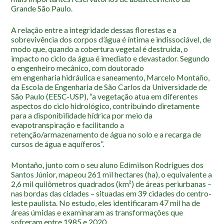
Roteiro da monitoria
Grande São Paulo.
Trilhas
A relação entre a integridade dessas florestas e a
Terceira Idade
sobrevivência dos corpos d’água é íntima e indissociável, de
modo que, quando a cobertura vegetal é destruída, o
Inclusão Social
impacto no ciclo da água é imediato e devastador. Segundo
o engenheiro mecânico, com doutorado
Blog
em engenharia hidráulica e saneamento, Marcelo Montaño,
da Escola de Engenharia de São Carlos da Universidade de
Newsletter
São Paulo (EESC-USP), “a vegetação atua em diferentes
aspectos do ciclo hidrológico, contribuindo diretamente
Notícias
para a disponibilidade hídrica por meio da
Na mídia
evapotranspiração e facilitando a
retenção/armazenamento de água no solo e a recarga de
cursos de água e aquíferos”.
Contato
Montaño, junto com o seu aluno Edimilson Rodrigues dos
Contato
Santos Júnior, mapeou 261 mil hectares (ha), o equivalente a
Como chegar
2,6 mil quilômetros quadrados (km²) de áreas periurbanas –
nas bordas das cidades – situadas em 39 cidades do centro-
Perguntas frequentes
leste paulista. No estudo, eles identificaram 47 mil ha de
áreas úmidas e examinaram as transformações que
Assessoria de Imprensa
sofreram entre 1985 e 2020.