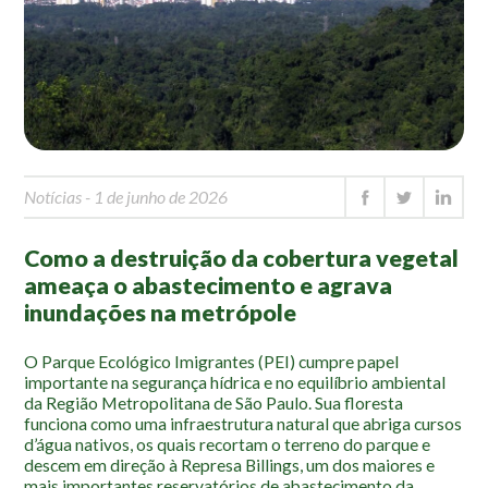
Mapa Ilustrado
Fauna e Flora
Aranhas
Anta
Palmeira Juçara
Notícias
- 1 de junho de 2026
Bugio
Borboletas
Como a destruição da cobertura vegetal
Cambuci
ameaça o abastecimento e agrava
Liquens
inundações na metrópole
Tucano do Bico Verde
O Parque Ecológico Imigrantes (PEI) cumpre papel
importante na segurança hídrica e no equilíbrio ambiental
Atividades
da Região Metropolitana de São Paulo. Sua floresta
funciona como uma infraestrutura natural que abriga cursos
Escolas e Universidades
d’água nativos, os quais recortam o terreno do parque e
descem em direção à Represa Billings, um dos maiores e
Educação Ambiental
mais importantes reservatórios de abastecimento da