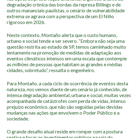
degradação crônica das bordas da represa Billings e de
outros mananciais paulistas, o cenário de vulnerabilidade
extrema se agrava com a perspectiva de um El Niño
rigoroso em 2026.
Neste contexto, Montaño alerta que o custo humano,
urbano e social tende a ser severo. “Embora não seja uma
questão restrita ao estado de SP, temos caminhado muito
lentamente na promoção de medidas de adaptação aos
eventos climáticos intensos em uma escala que contemple
as milhões de pessoas que habitam as grandes e médias
cidades, sobretudo”, ressalta o engenheiro.
Para Montaño, a cada ciclo de ocorrência de eventos desta
natureza, nos vemos diante de um cenário já conhecido, de
intensa degradação ambiental, urbana e social, muitas vezes
acompanhada de catástrofes com perda de vidas, intenso
prejuízo econômico, que não são seguidas pelas devidas
mudanças nas ações que envolvem o Poder Público e a
sociedade.
O grande desafio atual reside em romper com a postura
reativa e focar os investimentos públicos na raiz do