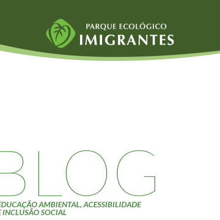
Fauna e Flora
Atividades
Aranhas
Escolas e
ainai
Anta
Universidades
Palmeira Juçara
Educação Ambiental
Bugio
Roteiro da monitoria
iyasaka
Borboletas
Trilhas
BLOG
Cambuci
Terceira Idade
Liquens
Inclusão Social
Tucano do Bico
Verde
EDUCAÇÃO AMBIENTAL, ACESSIBILIDADE
E INCLUSÃO SOCIAL