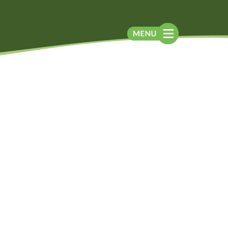
Blog
Contato
Contato
Newsletter
Como chegar
Notícias
Perguntas frequentes
Na mídia
Assessoria de
Imprensa
Localização