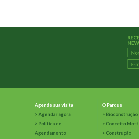
REC
NEW
Agende sua visita
O Parque
Agendar agora
Bioconstrução
Política de
Conceito Mott
Agendamento
Construção