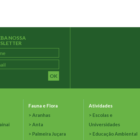
EBA NOSSA
SLETTER
OK
Fauna e Flora
Atividades
Aranhas
Escolas e
ainai
Anta
Universidades
Palmeira Juçara
Educação Ambiental