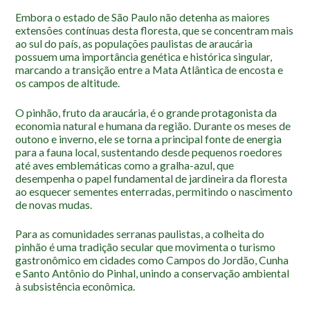
Roteiro da monitoria
Embora o estado de São Paulo não detenha as maiores
Trilhas
extensões contínuas desta floresta, que se concentram mais
ao sul do país, as populações paulistas de araucária
Terceira Idade
possuem uma importância genética e histórica singular,
Inclusão Social
marcando a transição entre a Mata Atlântica de encosta e
os campos de altitude.
Blog
O pinhão, fruto da araucária, é o grande protagonista da
economia natural e humana da região. Durante os meses de
Newsletter
outono e inverno, ele se torna a principal fonte de energia
Notícias
para a fauna local, sustentando desde pequenos roedores
até aves emblemáticas como a gralha-azul, que
Na mídia
desempenha o papel fundamental de jardineira da floresta
ao esquecer sementes enterradas, permitindo o nascimento
Contato
de novas mudas.
Contato
Para as comunidades serranas paulistas, a colheita do
pinhão é uma tradição secular que movimenta o turismo
Como chegar
gastronômico em cidades como Campos do Jordão, Cunha
e Santo Antônio do Pinhal, unindo a conservação ambiental
Perguntas frequentes
à subsistência econômica.
Assessoria de Imprensa