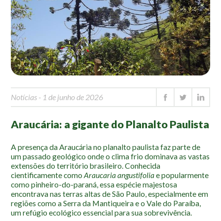
Mapa Ilustrado
Fauna e Flora
Aranhas
Anta
Palmeira Juçara
Bugio
Notícias
- 1 de junho de 2026
Borboletas
Araucária: a gigante do Planalto Paulista
Cambuci
Liquens
A presença da Araucária no planalto paulista faz parte de
Tucano do Bico Verde
um passado geológico onde o clima frio dominava as vastas
extensões do território brasileiro. Conhecida
Atividades
cientificamente como
Araucaria angustifolia
e popularmente
como pinheiro-do-paraná, essa espécie majestosa
encontrava nas terras altas de São Paulo, especialmente em
Escolas e Universidades
regiões como a Serra da Mantiqueira e o Vale do Paraíba,
Educação Ambiental
um refúgio ecológico essencial para sua sobrevivência.