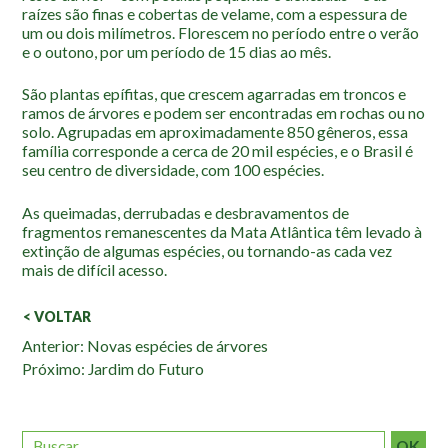
Roteiro da monitoria
raízes são finas e cobertas de velame, com a espessura de
um ou dois milímetros. Florescem no período entre o verão
Trilhas
e o outono, por um período de 15 dias ao mês.
Terceira Idade
São plantas epífitas, que crescem agarradas em troncos e
Inclusão Social
ramos de árvores e podem ser encontradas em rochas ou no
solo. Agrupadas em aproximadamente 850 gêneros, essa
Blog
família corresponde a cerca de 20 mil espécies, e o Brasil é
seu centro de diversidade, com 100 espécies.
Newsletter
As queimadas, derrubadas e desbravamentos de
Notícias
fragmentos remanescentes da Mata Atlântica têm levado à
Na mídia
extinção de algumas espécies, ou tornando-as cada vez
mais de difícil acesso.
Contato
< VOLTAR
Contato
Veja
Anterior: Novas espécies de árvores
Como chegar
Próximo: Jardim do Futuro
também:
Perguntas frequentes
Assessoria de Imprensa
OK