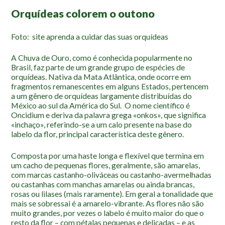
Mapa Ilustrado
Orquídeas colorem o outono
Fauna e Flora
Foto: site aprenda a cuidar das suas orquídeas
Aranhas
A Chuva de Ouro, como é conhecida popularmente no
Anta
Brasil, faz parte de um grande grupo de espécies de
orquídeas. Nativa da Mata Atlântica, onde ocorre em
Palmeira Juçara
fragmentos remanescentes em alguns Estados, pertencem
Bugio
a um gênero de orquídeas largamente distribuídas do
México ao sul da América do Sul. O nome científico é
Borboletas
Oncidium e deriva da palavra grega «onkos», que significa
«inchaço», referindo-se a um calo presente na base do
Cambuci
labelo da flor, principal característica deste gênero.
Liquens
Composta por uma haste longa e flexível que termina em
Tucano do Bico Verde
um cacho de pequenas flores, geralmente, são amarelas,
com marcas castanho-oliváceas ou castanho-avermelhadas
Atividades
ou castanhas com manchas amarelas ou ainda brancas,
rosas ou lilases (mais raramente). Em geral a tonalidade que
Escolas e Universidades
mais se sobressai é a amarelo-vibrante. As flores não são
muito grandes, por vezes o labelo é muito maior do que o
Educação Ambiental
resto da flor – com pétalas pequenas e delicadas – e as