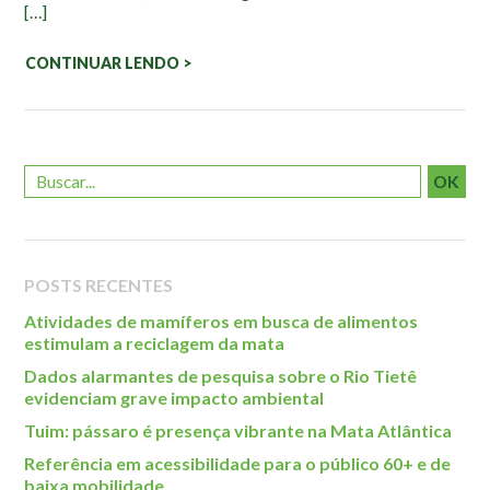
[…]
Roteiro da monitoria
Trilhas
CONTINUAR LENDO >
Terceira Idade
Inclusão Social
Blog
OK
Newsletter
Notícias
Na mídia
POSTS RECENTES
Contato
Atividades de mamíferos em busca de alimentos
estimulam a reciclagem da mata
Contato
Dados alarmantes de pesquisa sobre o Rio Tietê
evidenciam grave impacto ambiental
Como chegar
Tuim: pássaro é presença vibrante na Mata Atlântica
Perguntas frequentes
Referência em acessibilidade para o público 60+ e de
Assessoria de Imprensa
baixa mobilidade