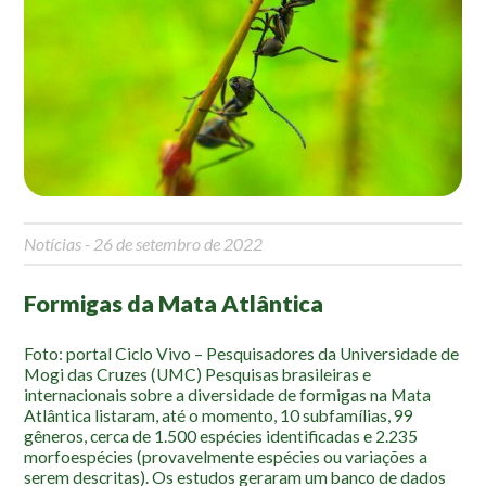
Mapa Ilustrado
Fauna e Flora
Aranhas
Anta
Palmeira Juçara
Bugio
Borboletas
Notícias
- 26 de setembro de 2022
Cambuci
Formigas da Mata Atlântica
Liquens
Tucano do Bico Verde
Foto: portal Ciclo Vivo – Pesquisadores da Universidade de
Mogi das Cruzes (UMC) Pesquisas brasileiras e
Atividades
internacionais sobre a diversidade de formigas na Mata
Atlântica listaram, até o momento, 10 subfamílias, 99
Escolas e Universidades
gêneros, cerca de 1.500 espécies identificadas e 2.235
morfoespécies (provavelmente espécies ou variações a
Educação Ambiental
serem descritas). Os estudos geraram um banco de dados