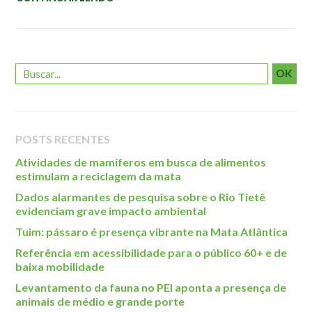
Roteiro da monitoria
Trilhas
Terceira Idade
Inclusão Social
OK
Blog
Newsletter
POSTS RECENTES
Notícias
Atividades de mamíferos em busca de alimentos
Na mídia
estimulam a reciclagem da mata
Dados alarmantes de pesquisa sobre o Rio Tietê
Contato
evidenciam grave impacto ambiental
Tuim: pássaro é presença vibrante na Mata Atlântica
Contato
Referência em acessibilidade para o público 60+ e de
Como chegar
baixa mobilidade
Perguntas frequentes
Levantamento da fauna no PEI aponta a presença de
Assessoria de Imprensa
animais de médio e grande porte