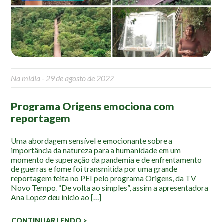
Mapa Ilustrado
Fauna e Flora
Aranhas
Anta
Na mídia
- 29 de agosto de 2022
Palmeira Juçara
Bugio
Programa Origens emociona com
Borboletas
reportagem
Cambuci
Liquens
Uma abordagem sensível e emocionante sobre a
importância da natureza para a humanidade em um
Tucano do Bico Verde
momento de superação da pandemia e de enfrentamento
de guerras e fome foi transmitida por uma grande
Atividades
reportagem feita no PEI pelo programa Origens, da TV
Novo Tempo. “De volta ao simples”, assim a apresentadora
Ana Lopez deu início ao […]
Escolas e Universidades
Educação Ambiental
CONTINUAR LENDO >