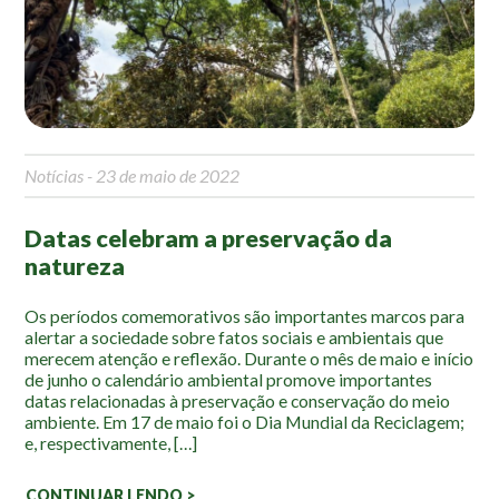
Mapa Ilustrado
Fauna e Flora
Aranhas
Anta
Notícias
- 23 de maio de 2022
Palmeira Juçara
Bugio
Datas celebram a preservação da
Borboletas
natureza
Cambuci
Liquens
Os períodos comemorativos são importantes marcos para
alertar a sociedade sobre fatos sociais e ambientais que
Tucano do Bico Verde
merecem atenção e reflexão. Durante o mês de maio e início
de junho o calendário ambiental promove importantes
Atividades
datas relacionadas à preservação e conservação do meio
ambiente. Em 17 de maio foi o Dia Mundial da Reciclagem;
e, respectivamente, […]
Escolas e Universidades
Educação Ambiental
CONTINUAR LENDO >