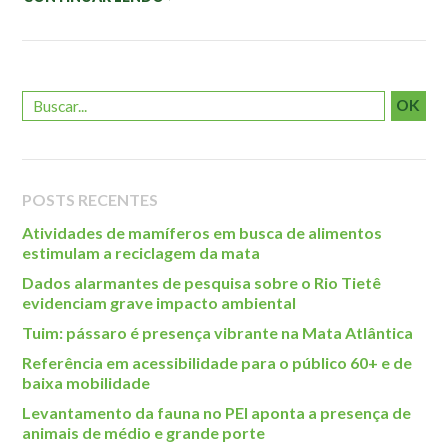
Roteiro da monitoria
Trilhas
Terceira Idade
Inclusão Social
OK
Blog
Newsletter
POSTS RECENTES
Notícias
Atividades de mamíferos em busca de alimentos
Na mídia
estimulam a reciclagem da mata
Dados alarmantes de pesquisa sobre o Rio Tietê
Contato
evidenciam grave impacto ambiental
Tuim: pássaro é presença vibrante na Mata Atlântica
Contato
Referência em acessibilidade para o público 60+ e de
Como chegar
baixa mobilidade
Perguntas frequentes
Levantamento da fauna no PEI aponta a presença de
Assessoria de Imprensa
animais de médio e grande porte