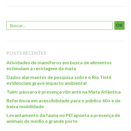
Roteiro da monitoria
Trilhas
Terceira Idade
OK
Inclusão Social
Blog
POSTS RECENTES
Newsletter
Atividades de mamíferos em busca de alimentos
Notícias
estimulam a reciclagem da mata
Na mídia
Dados alarmantes de pesquisa sobre o Rio Tietê
evidenciam grave impacto ambiental
Contato
Tuim: pássaro é presença vibrante na Mata Atlântica
Contato
Referência em acessibilidade para o público 60+ e de
baixa mobilidade
Como chegar
Levantamento da fauna no PEI aponta a presença de
Perguntas frequentes
animais de médio e grande porte
Assessoria de Imprensa