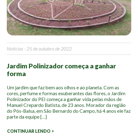
Mapa Ilustrado
Fauna e Flora
Aranhas
Anta
Notícias
- 25 de outubro de 2022
Palmeira Juçara
Bugio
Jardim Polinizador começa a ganhar
Borboletas
forma
Cambuci
Liquens
Um jardim que faz bem aos olhos e ao planeta. Com as
cores, perfume e formas exuberantes das flores, o Jardim
Tucano do Bico Verde
Polinizador do PEI começa a ganhar vida pelas mãos de
Manuel Crepardo Batista, de 23 anos. Morador da região
Atividades
do Pós-Balsa, em São Bernardo do Campo, há 4 anos ele faz
parte da equipe […]
Escolas e Universidades
CONTINUAR LENDO >
Educação Ambiental