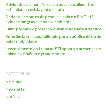
Roteiro da monitoria
Atividades de mamíferos em busca de alimentos
estimulam a reciclagem da mata
Trilhas
Dados alarmantes de pesquisa sobre o Rio Tietê
Terceira Idade
evidenciam grave impacto ambiental
Inclusão Social
Tuim: pássaro é presença vibrante na Mata Atlântica
Blog
Referência em acessibilidade para o público 60+ e de
baixa mobilidade
Newsletter
Levantamento da fauna no PEI aponta a presença de
animais de médio e grande porte
Notícias
Na mídia
Contato
CATEGORIAS
Na mídia
Contato
Newsletter
Como chegar
Notícias
Perguntas frequentes
Assessoria de Imprensa