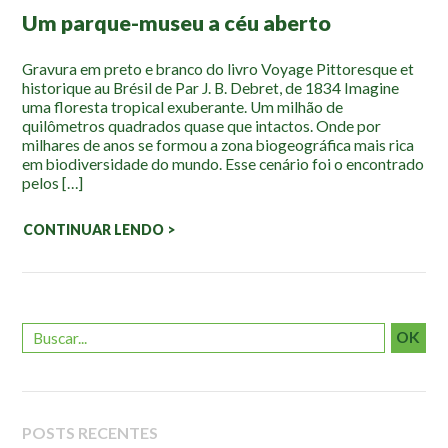
Mapa Ilustrado
Um parque-museu a céu aberto
Fauna e Flora
Gravura em preto e branco do livro Voyage Pittoresque et
historique au Brésil de Par J. B. Debret, de 1834 Imagine
Aranhas
uma floresta tropical exuberante. Um milhão de
quilômetros quadrados quase que intactos. Onde por
Anta
milhares de anos se formou a zona biogeográfica mais rica
Palmeira Juçara
em biodiversidade do mundo. Esse cenário foi o encontrado
pelos […]
Bugio
Borboletas
CONTINUAR LENDO >
Cambuci
Liquens
Tucano do Bico Verde
OK
Atividades
Escolas e Universidades
Educação Ambiental
POSTS RECENTES