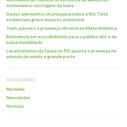
Roteiro da monitoria
estimulam a reciclagem da mata
Trilhas
Dados alarmantes de pesquisa sobre o Rio Tietê
evidenciam grave impacto ambiental
Terceira Idade
Tuim: pássaro é presença vibrante na Mata Atlântica
Inclusão Social
Referência em acessibilidade para o público 60+ e de
Blog
baixa mobilidade
Levantamento da fauna no PEI aponta a presença de
Newsletter
animais de médio e grande porte
Notícias
Na mídia
CATEGORIAS
Contato
Na mídia
Contato
Newsletter
Como chegar
Notícias
Perguntas frequentes
Assessoria de Imprensa