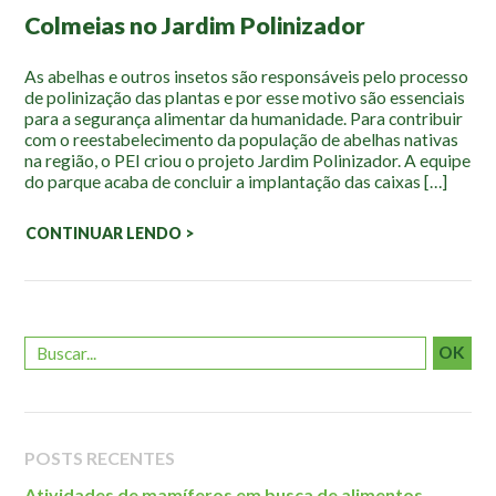
Mapa Ilustrado
Colmeias no Jardim Polinizador
Fauna e Flora
As abelhas e outros insetos são responsáveis pelo processo
de polinização das plantas e por esse motivo são essenciais
Aranhas
para a segurança alimentar da humanidade. Para contribuir
com o reestabelecimento da população de abelhas nativas
Anta
na região, o PEI criou o projeto Jardim Polinizador. A equipe
Palmeira Juçara
do parque acaba de concluir a implantação das caixas […]
Bugio
CONTINUAR LENDO >
Borboletas
Cambuci
Liquens
Tucano do Bico Verde
OK
Atividades
Escolas e Universidades
POSTS RECENTES
Educação Ambiental
Atividades de mamíferos em busca de alimentos