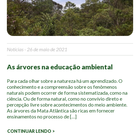
Mapa Ilustrado
Fauna e Flora
Aranhas
Anta
Notícias
- 26 de maio de 2021
Palmeira Juçara
Bugio
As árvores na educação ambiental
Borboletas
Cambuci
Para cada olhar sobre a natureza há um aprendizado. O
conhecimento e a compreensão sobre os fenômenos
Liquens
naturais podem ocorrer de forma sistematizada, como na
Tucano do Bico Verde
ciência. Ou de forma natural, como no convívio direto e
percepção livre sobre acontecimentos do meio ambiente.
Atividades
As árvores da Mata Atlântica são ricas em fornecer
ensinamentos no processo de […]
Escolas e Universidades
CONTINUAR LENDO >
Educação Ambiental