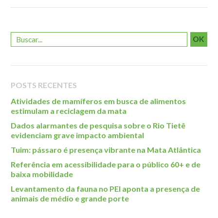
Roteiro da monitoria
Trilhas
Terceira Idade
OK
Inclusão Social
Blog
POSTS RECENTES
Newsletter
Atividades de mamíferos em busca de alimentos
Notícias
estimulam a reciclagem da mata
Na mídia
Dados alarmantes de pesquisa sobre o Rio Tietê
evidenciam grave impacto ambiental
Contato
Tuim: pássaro é presença vibrante na Mata Atlântica
Contato
Referência em acessibilidade para o público 60+ e de
baixa mobilidade
Como chegar
Levantamento da fauna no PEI aponta a presença de
Perguntas frequentes
animais de médio e grande porte
Assessoria de Imprensa