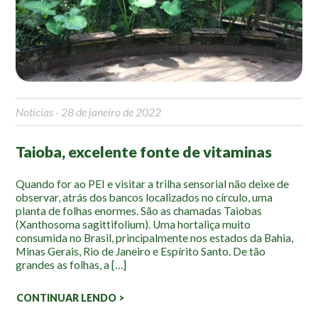
Mapa Ilustrado
Fauna e Flora
Aranhas
Anta
Notícias
- 28 de janeiro de 2022
Palmeira Juçara
Bugio
Taioba, excelente fonte de vitaminas
Borboletas
Cambuci
Quando for ao PEI e visitar a trilha sensorial não deixe de
observar, atrás dos bancos localizados no círculo, uma
Liquens
planta de folhas enormes. São as chamadas Taiobas
Tucano do Bico Verde
(Xanthosoma sagittifolium). Uma hortaliça muito
consumida no Brasil, principalmente nos estados da Bahia,
Atividades
Minas Gerais, Rio de Janeiro e Espírito Santo. De tão
grandes as folhas, a […]
Escolas e Universidades
CONTINUAR LENDO >
Educação Ambiental