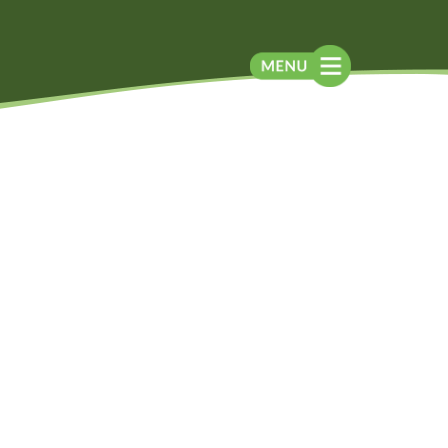
Blog
Contato
Contato
Newsletter
Como chegar
Notícias
Perguntas frequentes
Na mídia
Assessoria de
Imprensa
Localização