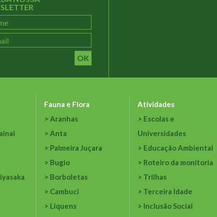
SLETTER
OK
Fauna e Flora
Atividades
Aranhas
Escolas e
ainai
Anta
Universidades
Palmeira Juçara
Educação Ambiental
Bugio
Roteiro da monitoria
iyasaka
Borboletas
Trilhas
Cambuci
Terceira Idade
Liquens
Inclusão Social