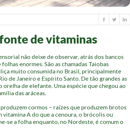
 fonte de vitaminas
sensorial não deixe de observar, atrás dos bancos
de folhas enormes. São as chamadas Taiobas
aliça muito consumida no Brasil, principalmente
Rio de Janeiro e Espírito Santo. De tão grandes as
mo orelha de elefante. Uma espécie que chegou ao
amília das aráceas.
as produzem cormos − raízes que produzem brotos
m vitamina A do que a cenoura, o brócolis ou
me-se a folha enquanto, no Nordeste, é comum o