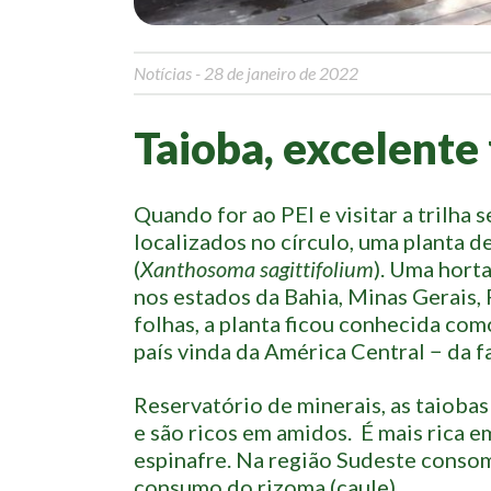
Notícias
- 28 de janeiro de 2022
Taioba, excelente
Quando for ao PEI e visitar a trilha 
localizados no círculo, uma planta 
(
Xanthosoma sagittifolium
). Uma hort
nos estados da Bahia, Minas Gerais, 
folhas, a planta ficou conhecida co
país vinda da América Central − da f
Reservatório de minerais, as taiob
e são ricos em amidos. É mais rica e
espinafre. Na região Sudeste conso
consumo do rizoma (caule).