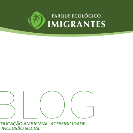
Fauna e Flora
Atividades
Aranhas
Escolas e
ainai
Anta
Universidades
Palmeira Juçara
Educação Ambiental
Bugio
Roteiro da monitoria
iyasaka
Borboletas
Trilhas
BLOG
Cambuci
Terceira Idade
Liquens
Inclusão Social
Tucano do Bico
Verde
EDUCAÇÃO AMBIENTAL, ACESSIBILIDADE
E INCLUSÃO SOCIAL