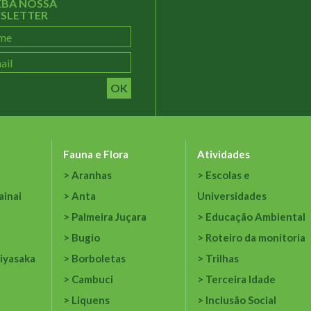
EBA NOSSA
SLETTER
OK
Fauna e Flora
Atividades
Aranhas
Escolas e
ainai
Anta
Universidades
Palmeira Juçara
Educação Ambiental
Bugio
Roteiro da monitoria
iyasaka
Borboletas
Trilhas
Cambuci
Terceira Idade
Liquens
Inclusão Social