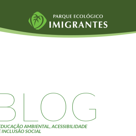
Fauna e Flora
Atividades
Aranhas
Escolas e
ainai
Anta
Universidades
Palmeira Juçara
Educação Ambiental
Bugio
Roteiro da monitoria
iyasaka
Borboletas
Trilhas
BLOG
Cambuci
Terceira Idade
Liquens
Inclusão Social
Tucano do Bico
Verde
EDUCAÇÃO AMBIENTAL, ACESSIBILIDADE
E INCLUSÃO SOCIAL