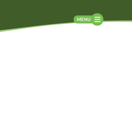
Blog
Contato
Contato
Newsletter
Como chegar
Notícias
Perguntas frequentes
Na mídia
Assessoria de
Imprensa
Localização