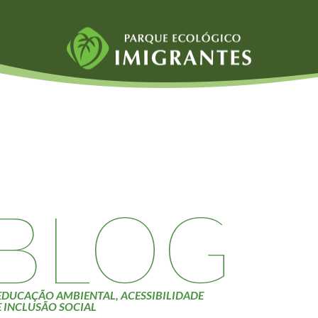
Fauna e Flora
Atividades
Aranhas
Escolas e
ainai
Anta
Universidades
Palmeira Juçara
Educação Ambiental
Bugio
Roteiro da monitoria
iyasaka
Borboletas
Trilhas
BLOG
Cambuci
Terceira Idade
Liquens
Inclusão Social
Tucano do Bico
Verde
EDUCAÇÃO AMBIENTAL, ACESSIBILIDADE
E INCLUSÃO SOCIAL