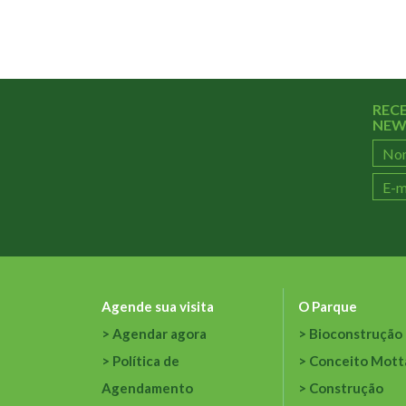
REC
NEW
Agende sua visita
O Parque
Agendar agora
Bioconstrução
Política de
Conceito Mott
Agendamento
Construção