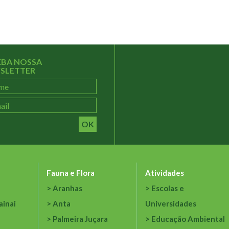
EBA NOSSA
SLETTER
OK
Fauna e Flora
Atividades
Aranhas
Escolas e
ainai
Anta
Universidades
Palmeira Juçara
Educação Ambiental