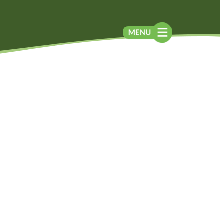
Blog
Contato
Contato
Newsletter
Como chegar
Notícias
Perguntas frequentes
Na mídia
Assessoria de
Imprensa
Localização