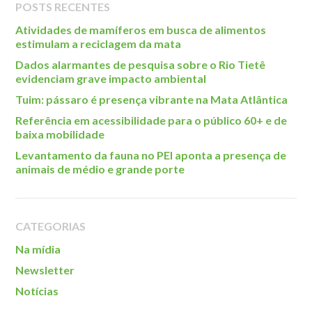
POSTS RECENTES
Roteiro da monitoria
Trilhas
Atividades de mamíferos em busca de alimentos
estimulam a reciclagem da mata
Terceira Idade
Dados alarmantes de pesquisa sobre o Rio Tietê
Inclusão Social
evidenciam grave impacto ambiental
Tuim: pássaro é presença vibrante na Mata Atlântica
Blog
Referência em acessibilidade para o público 60+ e de
Newsletter
baixa mobilidade
Notícias
Levantamento da fauna no PEI aponta a presença de
animais de médio e grande porte
Na mídia
Contato
CATEGORIAS
Contato
Na mídia
Como chegar
Newsletter
Perguntas frequentes
Notícias
Assessoria de Imprensa