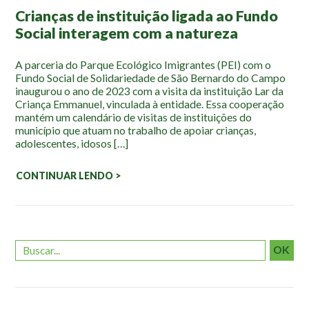
Mapa Ilustrado
Crianças de instituição ligada ao Fundo
Social interagem com a natureza
Fauna e Flora
A parceria do Parque Ecológico Imigrantes (PEI) com o
Aranhas
Fundo Social de Solidariedade de São Bernardo do Campo
Anta
inaugurou o ano de 2023 com a visita da instituição Lar da
Criança Emmanuel, vinculada à entidade. Essa cooperação
Palmeira Juçara
mantém um calendário de visitas de instituições do
município que atuam no trabalho de apoiar crianças,
Bugio
adolescentes, idosos […]
Borboletas
Cambuci
CONTINUAR LENDO >
Liquens
Tucano do Bico Verde
Atividades
OK
Escolas e Universidades
Educação Ambiental