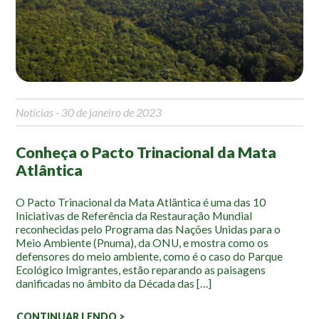
Mapa Ilustrado
Fauna e Flora
Aranhas
Anta
Notícias
- 30 de janeiro de 2023
Palmeira Juçara
Bugio
Conheça o Pacto Trinacional da Mata
Borboletas
Atlântica
Cambuci
Liquens
O Pacto Trinacional da Mata Atlântica é uma das 10
Iniciativas de Referência da Restauração Mundial
Tucano do Bico Verde
reconhecidas pelo Programa das Nações Unidas para o
Meio Ambiente (Pnuma), da ONU, e mostra como os
Atividades
defensores do meio ambiente, como é o caso do Parque
Ecológico Imigrantes, estão reparando as paisagens
danificadas no âmbito da Década das […]
Escolas e Universidades
Educação Ambiental
CONTINUAR LENDO >