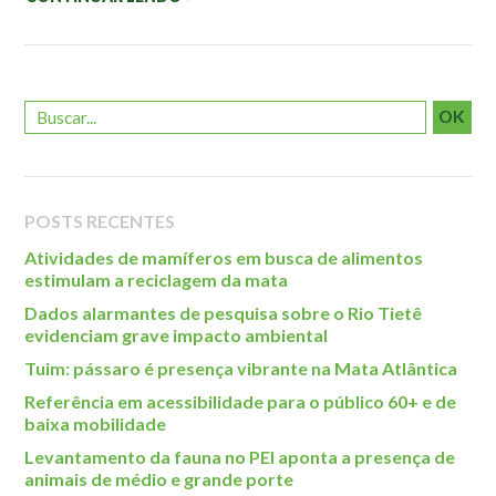
Roteiro da monitoria
Trilhas
Terceira Idade
Inclusão Social
OK
Blog
Newsletter
POSTS RECENTES
Notícias
Atividades de mamíferos em busca de alimentos
Na mídia
estimulam a reciclagem da mata
Dados alarmantes de pesquisa sobre o Rio Tietê
Contato
evidenciam grave impacto ambiental
Tuim: pássaro é presença vibrante na Mata Atlântica
Contato
Referência em acessibilidade para o público 60+ e de
Como chegar
baixa mobilidade
Perguntas frequentes
Levantamento da fauna no PEI aponta a presença de
Assessoria de Imprensa
animais de médio e grande porte