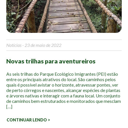
Mapa Ilustrado
Fauna e Flora
Aranhas
Anta
Notícias
- 23 de maio de 2022
Palmeira Juçara
Bugio
Novas trilhas para aventureiros
Borboletas
Cambuci
As seis trilhas do Parque Ecológico Imigrantes (PEI) estão
entre os principais atrativos do local. São caminhos pelos
Liquens
quais é possível avistar o horizonte, atravessar pontes, ver
Tucano do Bico Verde
de perto córregos e nascentes, alcançar espécies de plantas
e árvores nativas e interagir com a fauna local. Um conjunto
Atividades
de caminhos bem estruturados e monitorados que mesclam
[…]
Escolas e Universidades
CONTINUAR LENDO >
Educação Ambiental