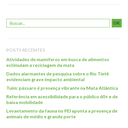
Roteiro da monitoria
Trilhas
Terceira Idade
OK
Inclusão Social
Blog
POSTS RECENTES
Newsletter
Atividades de mamíferos em busca de alimentos
Notícias
estimulam a reciclagem da mata
Na mídia
Dados alarmantes de pesquisa sobre o Rio Tietê
evidenciam grave impacto ambiental
Contato
Tuim: pássaro é presença vibrante na Mata Atlântica
Contato
Referência em acessibilidade para o público 60+ e de
baixa mobilidade
Como chegar
Levantamento da fauna no PEI aponta a presença de
Perguntas frequentes
animais de médio e grande porte
Assessoria de Imprensa