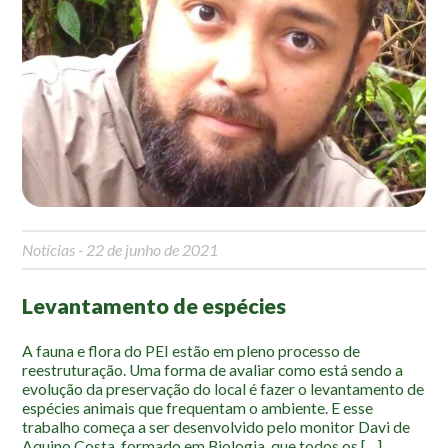
Mapa Ilustrado
Fauna e Flora
Aranhas
Anta
Palmeira Juçara
Bugio
Borboletas
Notícias
- 22 de junho de 2021
Cambuci
Liquens
Levantamento de espécies
Tucano do Bico Verde
A fauna e flora do PEI estão em pleno processo de
Atividades
reestruturação. Uma forma de avaliar como está sendo a
evolução da preservação do local é fazer o levantamento de
Escolas e Universidades
espécies animais que frequentam o ambiente. E esse
trabalho começa a ser desenvolvido pelo monitor Davi de
Educação Ambiental
Aquino Costa, formado em Biologia, que todos os […]