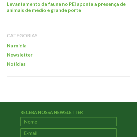
Localização
Levantamento da fauna no PEI aponta a presença de
animais de médio e grande porte
CATEGORIAS
Na mídia
Newsletter
Notícias
RECEBA NOSSA NEWSLETTER