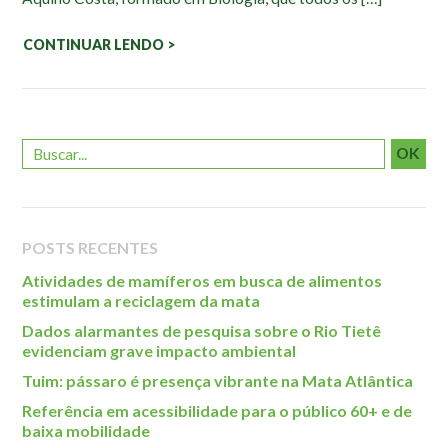
Roteiro da monitoria
Trilhas
CONTINUAR LENDO >
Terceira Idade
Inclusão Social
Blog
OK
Newsletter
Notícias
POSTS RECENTES
Na mídia
Atividades de mamíferos em busca de alimentos
Contato
estimulam a reciclagem da mata
Dados alarmantes de pesquisa sobre o Rio Tietê
Contato
evidenciam grave impacto ambiental
Como chegar
Tuim: pássaro é presença vibrante na Mata Atlântica
Perguntas frequentes
Referência em acessibilidade para o público 60+ e de
Assessoria de Imprensa
baixa mobilidade