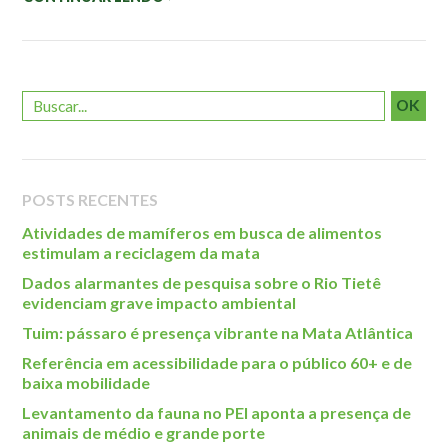
Roteiro da monitoria
Trilhas
Terceira Idade
Inclusão Social
OK
Blog
Newsletter
POSTS RECENTES
Notícias
Atividades de mamíferos em busca de alimentos
Na mídia
estimulam a reciclagem da mata
Dados alarmantes de pesquisa sobre o Rio Tietê
Contato
evidenciam grave impacto ambiental
Tuim: pássaro é presença vibrante na Mata Atlântica
Contato
Referência em acessibilidade para o público 60+ e de
Como chegar
baixa mobilidade
Perguntas frequentes
Levantamento da fauna no PEI aponta a presença de
Assessoria de Imprensa
animais de médio e grande porte