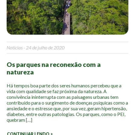
Mapa Ilustrado
Fauna e Flora
Aranhas
Anta
Notícias
- 24 de julho de 2020
Palmeira Juçara
Bugio
Os parques na reconexão com a
Borboletas
natureza
Cambuci
Liquens
Há tempos boa parte dos seres humanos percebeu que a
vida com qualidade se faz próxima da natureza. A
Tucano do Bico Verde
convivência ininterrupta com as paisagens urbanas tem
contribuído para o surgimento de doenças psíquicas como a
Atividades
ansiedade e o estresse que, por sua vez, geram hipertensão,
diabetes, entre outras patologias. Os parques, como o PEI,
quebram […]
Escolas e Universidades
Educação Ambiental
CONTINUAR LENDO >