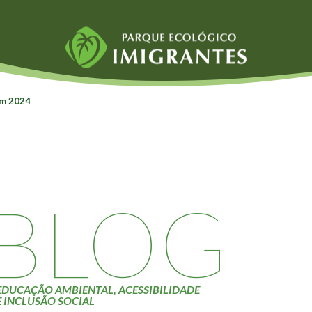
Fauna e Flora
Atividades
em 2024
Aranhas
Escolas e
ainai
Anta
Universidades
Palmeira Juçara
Educação Ambiental
Bugio
Roteiro da monitoria
iyasaka
Borboletas
Trilhas
BLOG
Cambuci
Terceira Idade
Liquens
Inclusão Social
Tucano do Bico
Verde
EDUCAÇÃO AMBIENTAL, ACESSIBILIDADE
E INCLUSÃO SOCIAL