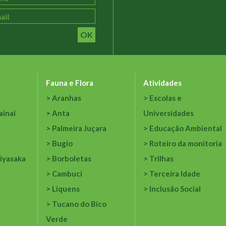
OK
Fauna e Flora
Atividades
Aranhas
Escolas e
ainai
Anta
Universidades
Palmeira Juçara
Educação Ambiental
Bugio
Roteiro da monitoria
iyasaka
Borboletas
Trilhas
Cambuci
Terceira Idade
Liquens
Inclusão Social
Tucano do Bico
Verde