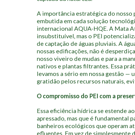
A importância estratégica do nosso p
embutida em cada solução tecnológic
internacional AQUA-HQE. A Mata Atl
insubstituível, mas o PEI potenciali
de captação de águas pluviais. A ág
nossas edificações, não é desperdiç
nosso viveiro de mudas e para a manu
nativos e plantas filtrantes. Essa prá
levamos a sério em nossa gestão — u
gratidão pelos recursos naturais, ev
O compromisso do PEI com a prese
Essa eficiência hídrica se estende ao
apressado, mas que é fundamental pa
banheiros ecológicos que operam a
efluentes. Em vez de simplesmente d