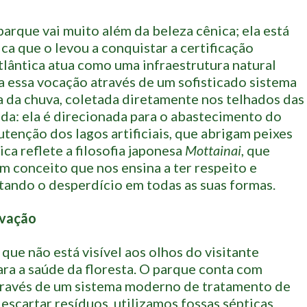
arque vai muito além da beleza cênica; ela está
a que o levou a conquistar a certificação
ântica atua como uma infraestrutura natural
za essa vocação através de um sofisticado sistema
ua da chuva, coletada diretamente nos telhados das
ada: ela é direcionada para o abastecimento do
tenção dos lagos artificiais, que abrigam peixes
tica reflete a filosofia japonesa
Mottainai
, que
m conceito que nos ensina a ter respeito e
itando o desperdício em todas as suas formas.
rvação
 que não está visível aos olhos do visitante
ra a saúde da floresta. O parque conta com
través de um sistema moderno de tratamento de
escartar resíduos, utilizamos fossas sépticas