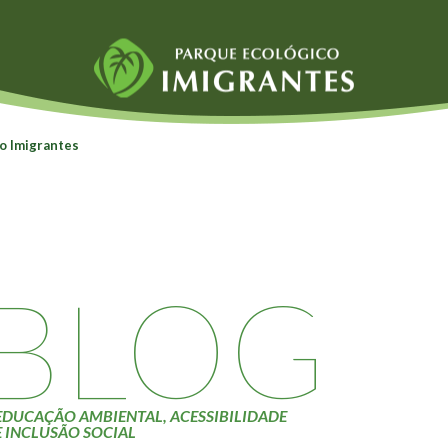
Fauna e Flora
Atividades
o Imigrantes
Aranhas
Escolas e
ainai
Anta
Universidades
Palmeira Juçara
Educação Ambiental
Bugio
Roteiro da monitoria
iyasaka
Borboletas
Trilhas
BLOG
Cambuci
Terceira Idade
Liquens
Inclusão Social
Tucano do Bico
Verde
EDUCAÇÃO AMBIENTAL, ACESSIBILIDADE
E INCLUSÃO SOCIAL