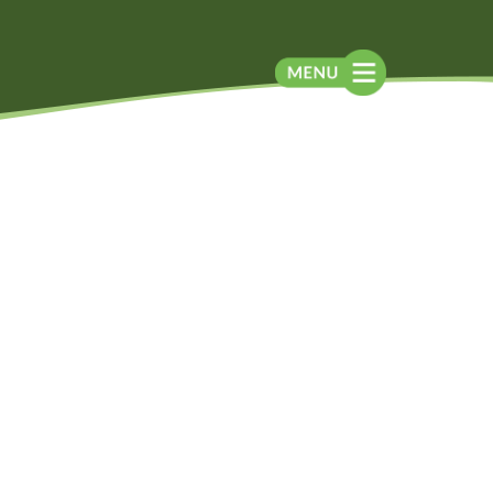
Blog
Contato
Contato
Newsletter
Como chegar
Notícias
Perguntas frequentes
Na mídia
Assessoria de
Imprensa
Localização