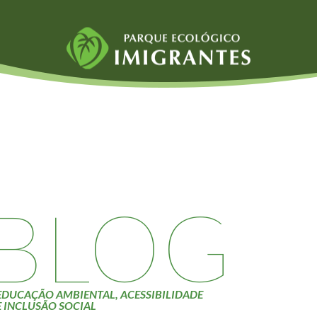
Fauna e Flora
Atividades
Aranhas
Escolas e
ainai
Anta
Universidades
Palmeira Juçara
Educação Ambiental
Bugio
Roteiro da monitoria
iyasaka
Borboletas
Trilhas
BLOG
Cambuci
Terceira Idade
Liquens
Inclusão Social
Tucano do Bico
Verde
EDUCAÇÃO AMBIENTAL, ACESSIBILIDADE
E INCLUSÃO SOCIAL