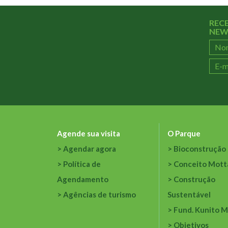
REC
NEW
Agende sua visita
O Parque
Agendar agora
Bioconstrução
Política de
Conceito Mott
Agendamento
Construção
Agências de turismo
Sustentável
Fund. Kunito M
Objetivos