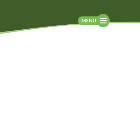
Blog
Contato
Contato
Newsletter
Como chegar
Notícias
Perguntas frequentes
Na mídia
Assessoria de
Imprensa
Localização