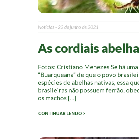
Notícias
- 22 de junho de 2021
As cordiais abelha
Fotos: Cristiano Menezes Se há uma 
“Buarqueana” de que o povo brasileir
espécies de abelhas nativas, essa q
brasileiras não possuem ferrão, obe
os machos […]
CONTINUAR LENDO >