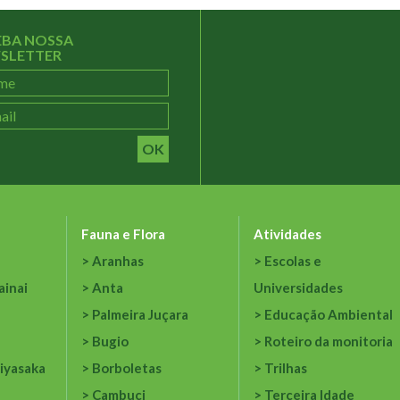
EBA NOSSA
SLETTER
OK
Fauna e Flora
Atividades
Aranhas
Escolas e
ainai
Anta
Universidades
Palmeira Juçara
Educação Ambiental
Bugio
Roteiro da monitoria
iyasaka
Borboletas
Trilhas
Cambuci
Terceira Idade