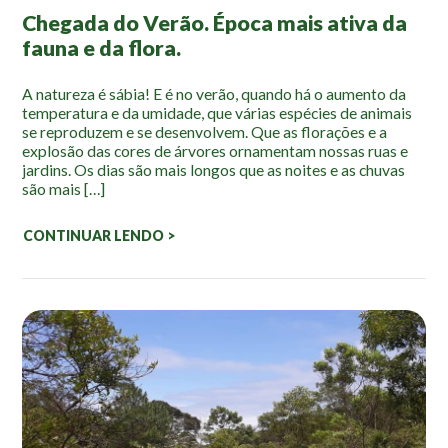
Mapa Ilustrado
Chegada do Verão. Época mais ativa da
fauna e da flora.
Fauna e Flora
A natureza é sábia! E é no verão, quando há o aumento da
Aranhas
temperatura e da umidade, que várias espécies de animais
Anta
se reproduzem e se desenvolvem. Que as florações e a
explosão das cores de árvores ornamentam nossas ruas e
Palmeira Juçara
jardins. Os dias são mais longos que as noites e as chuvas
são mais […]
Bugio
Borboletas
CONTINUAR LENDO >
Cambuci
Liquens
Tucano do Bico Verde
Atividades
Escolas e Universidades
Educação Ambiental