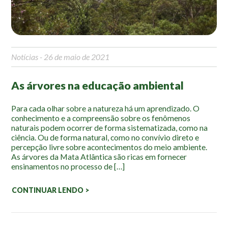
Roteiro da monitoria
Trilhas
Terceira Idade
Inclusão Social
Notícias
- 26 de maio de 2021
Blog
As árvores na educação ambiental
Newsletter
Para cada olhar sobre a natureza há um aprendizado. O
Notícias
conhecimento e a compreensão sobre os fenômenos
Na mídia
naturais podem ocorrer de forma sistematizada, como na
ciência. Ou de forma natural, como no convívio direto e
percepção livre sobre acontecimentos do meio ambiente.
Contato
As árvores da Mata Atlântica são ricas em fornecer
ensinamentos no processo de […]
Contato
Como chegar
CONTINUAR LENDO >
Perguntas frequentes
Assessoria de Imprensa