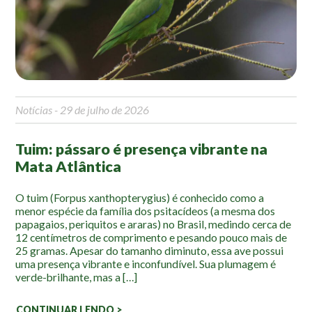
Mapa Ilustrado
Fauna e Flora
Aranhas
Anta
Notícias
- 29 de julho de 2026
Palmeira Juçara
Bugio
Tuim: pássaro é presença vibrante na
Borboletas
Mata Atlântica
Cambuci
Liquens
O tuim (Forpus xanthopterygius) é conhecido como a
menor espécie da família dos psitacídeos (a mesma dos
Tucano do Bico Verde
papagaios, periquitos e araras) no Brasil, medindo cerca de
12 centímetros de comprimento e pesando pouco mais de
Atividades
25 gramas. Apesar do tamanho diminuto, essa ave possui
uma presença vibrante e inconfundível. Sua plumagem é
verde-brilhante, mas a […]
Escolas e Universidades
Educação Ambiental
CONTINUAR LENDO >