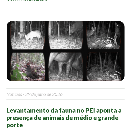
Roteiro da monitoria
Trilhas
Terceira Idade
Inclusão Social
Blog
Newsletter
Notícias
Na mídia
Contato
Notícias
- 29 de julho de 2026
Contato
Como chegar
Levantamento da fauna no PEI aponta a
Perguntas frequentes
presença de animais de médio e grande
porte
Assessoria de Imprensa