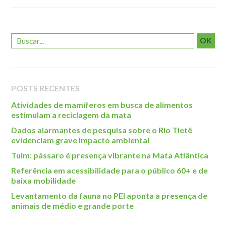
Roteiro da monitoria
Trilhas
Terceira Idade
OK
Inclusão Social
Blog
POSTS RECENTES
Newsletter
Atividades de mamíferos em busca de alimentos
Notícias
estimulam a reciclagem da mata
Na mídia
Dados alarmantes de pesquisa sobre o Rio Tietê
evidenciam grave impacto ambiental
Contato
Tuim: pássaro é presença vibrante na Mata Atlântica
Contato
Referência em acessibilidade para o público 60+ e de
baixa mobilidade
Como chegar
Levantamento da fauna no PEI aponta a presença de
Perguntas frequentes
animais de médio e grande porte
Assessoria de Imprensa