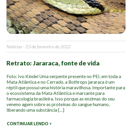
Mapa Ilustrado
Fauna e Flora
Aranhas
Anta
Notícias
- 23 de fevereiro de 2022
Palmeira Juçara
Bugio
Retrato: Jararaca, fonte de vida
Borboletas
Cambuci
Foto: Ivo Kindel Uma serpente presente no PEI, em toda a
Mata Atlântica e no Cerrado, a Bothrops jararaca é um
Liquens
réptil que possui uma história maravilhosa. Importante para
Tucano do Bico Verde
o ecossistema da Mata Atlântica e marcante para
farmacologia brasileira. Isso porque as enzimas do seu
Atividades
veneno agem sobre as proteínas do sangue humano,
liberando uma substância […]
Escolas e Universidades
CONTINUAR LENDO >
Educação Ambiental