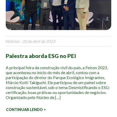
Mapa Ilustrado
Fauna e Flora
Aranhas
Anta
Notícias
- 20 de abril de 2023
Palmeira Juçara
Bugio
Palestra aborda ESG no PEI
Borboletas
Cambuci
A principal feira da construção civil do país, a Feicon 2023,
que aconteceu no início do mês de abril, contou com a
Liquens
participação do diretor do Parque Ecológico Imigrantes,
Tucano do Bico Verde
Márcio Koiti Takiguchi. Ele participou de um painel sobre
construção sustentável, sob o tema Desmistificando o ESG:
Atividades
certificação, boas práticas ou oportunidades de negócios.
Organizado pelo Núcleo de […]
Escolas e Universidades
CONTINUAR LENDO >
Educação Ambiental