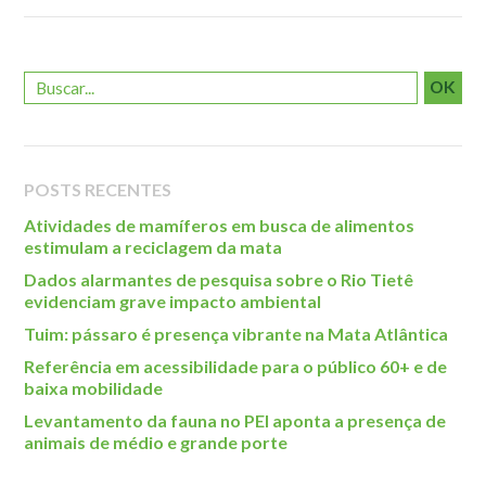
Roteiro da monitoria
Trilhas
Terceira Idade
OK
Inclusão Social
Blog
POSTS RECENTES
Newsletter
Atividades de mamíferos em busca de alimentos
Notícias
estimulam a reciclagem da mata
Na mídia
Dados alarmantes de pesquisa sobre o Rio Tietê
evidenciam grave impacto ambiental
Contato
Tuim: pássaro é presença vibrante na Mata Atlântica
Contato
Referência em acessibilidade para o público 60+ e de
baixa mobilidade
Como chegar
Levantamento da fauna no PEI aponta a presença de
Perguntas frequentes
animais de médio e grande porte
Assessoria de Imprensa