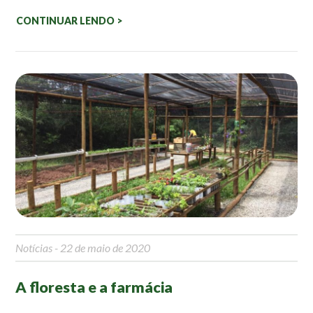
Roteiro da monitoria
CONTINUAR LENDO >
Trilhas
Terceira Idade
Inclusão Social
Blog
Newsletter
Notícias
Na mídia
Contato
Contato
Notícias
- 22 de maio de 2020
Como chegar
Perguntas frequentes
A floresta e a farmácia
Assessoria de Imprensa