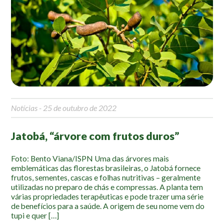
Mapa Ilustrado
Fauna e Flora
Aranhas
Anta
Palmeira Juçara
Bugio
Notícias
- 25 de outubro de 2022
Borboletas
Cambuci
Jatobá, “árvore com frutos duros”
Liquens
Tucano do Bico Verde
Foto: Bento Viana/ISPN Uma das árvores mais
emblemáticas das florestas brasileiras, o Jatobá fornece
Atividades
frutos, sementes, cascas e folhas nutritivas – geralmente
utilizadas no preparo de chás e compressas. A planta tem
várias propriedades terapêuticas e pode trazer uma série
Escolas e Universidades
de benefícios para a saúde. A origem de seu nome vem do
Educação Ambiental
tupi e quer […]