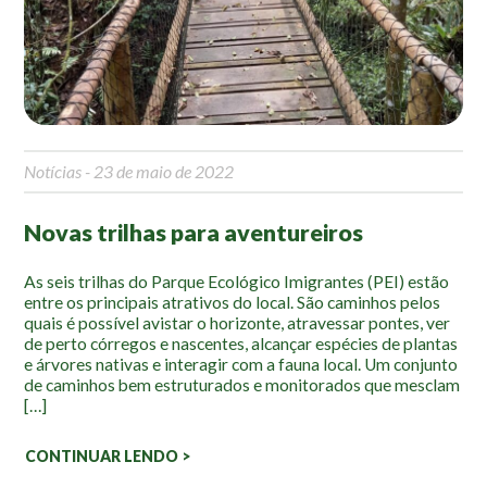
Mapa Ilustrado
Fauna e Flora
Aranhas
Anta
Notícias
- 23 de maio de 2022
Palmeira Juçara
Bugio
Novas trilhas para aventureiros
Borboletas
Cambuci
As seis trilhas do Parque Ecológico Imigrantes (PEI) estão
entre os principais atrativos do local. São caminhos pelos
Liquens
quais é possível avistar o horizonte, atravessar pontes, ver
Tucano do Bico Verde
de perto córregos e nascentes, alcançar espécies de plantas
e árvores nativas e interagir com a fauna local. Um conjunto
Atividades
de caminhos bem estruturados e monitorados que mesclam
[…]
Escolas e Universidades
CONTINUAR LENDO >
Educação Ambiental