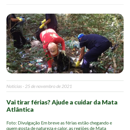
Roteiro da monitoria
Trilhas
Terceira Idade
Inclusão Social
Blog
Newsletter
Notícias
Na mídia
Contato
Notícias
- 25 de novembro de 2021
Contato
Vai tirar férias? Ajude a cuidar da Mata
Como chegar
Atlântica
Perguntas frequentes
Foto: Divulgação Em breve as férias estão chegando e
Assessoria de Imprensa
quem gosta de natureza e calor, as regiões de Mata