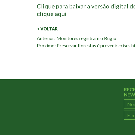
Clique
para baixar a versão digital d
clique
aqui
< VOLTAR
Veja
Anterior: Monitores registram o Bugio
Próximo: Preservar florestas é prevenir crises h
também:
REC
NEW