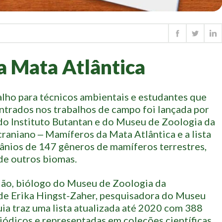
da Mata Atlântica
lho para técnicos ambientais e estudantes que
ontrados nos trabalhos de campo foi lançada por
o Instituto Butantan e do Museu de Zoologia da
craniano ‒ Mamíferos da Mata Atlântica e a lista
ânios de 147 gêneros de mamíferos terrestres,
de outros biomas.
dão, biólogo do Museu de Zoologia da
 de Erika Hingst-Zaher, pesquisadora do Museu
uia traz uma lista atualizada até 2020 com 388
iódicos e representadas em coleções científicas.