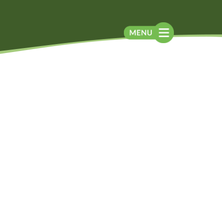
Blog
Contato
Contato
Newsletter
Como chegar
Notícias
Perguntas frequentes
Na mídia
Assessoria de
Imprensa
Localização