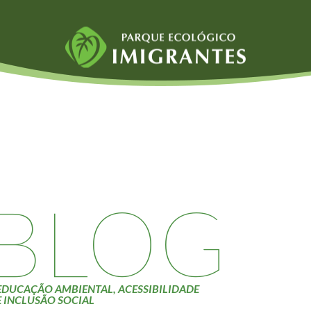
Fauna e Flora
Atividades
Aranhas
Escolas e
ainai
Anta
Universidades
Palmeira Juçara
Educação Ambiental
Bugio
Roteiro da monitoria
iyasaka
Borboletas
Trilhas
BLOG
Cambuci
Terceira Idade
Liquens
Inclusão Social
Tucano do Bico
Verde
EDUCAÇÃO AMBIENTAL, ACESSIBILIDADE
E INCLUSÃO SOCIAL