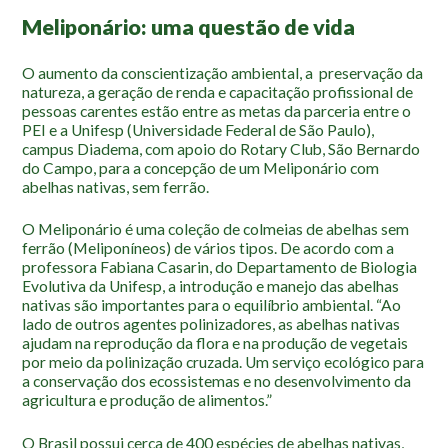
Mapa Ilustrado
Meliponário: uma questão de vida
Fauna e Flora
O aumento da conscientização ambiental, a preservação da
natureza, a geração de renda e capacitação profissional de
Aranhas
pessoas carentes estão entre as metas da parceria entre o
PEI e a Unifesp (Universidade Federal de São Paulo),
Anta
campus Diadema, com apoio do Rotary Club, São Bernardo
Palmeira Juçara
do Campo, para a concepção de um Meliponário com
abelhas nativas, sem ferrão.
Bugio
Borboletas
O Meliponário é uma coleção de colmeias de abelhas sem
ferrão (Meliponíneos) de vários tipos. De acordo com a
Cambuci
professora Fabiana Casarin, do Departamento de Biologia
Liquens
Evolutiva da Unifesp, a introdução e manejo das abelhas
nativas são importantes para o equilíbrio ambiental. “Ao
Tucano do Bico Verde
lado de outros agentes polinizadores, as abelhas nativas
ajudam na reprodução da flora e na produção de vegetais
Atividades
por meio da polinização cruzada. Um serviço ecológico para
a conservação dos ecossistemas e no desenvolvimento da
Escolas e Universidades
agricultura e produção de alimentos.”
Educação Ambiental
O Brasil possui cerca de 400 espécies de abelhas nativas,