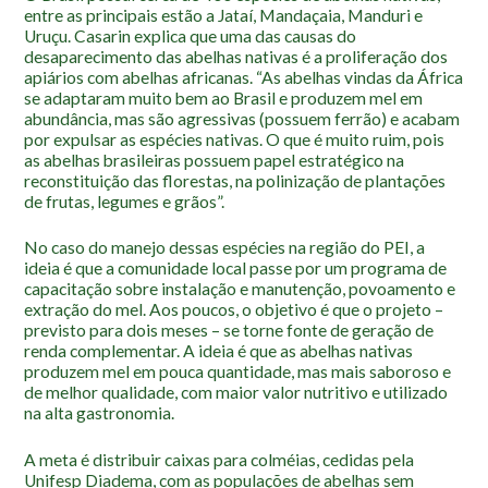
Roteiro da monitoria
entre as principais estão a Jataí, Mandaçaia, Manduri e
Uruçu. Casarin explica que uma das causas do
Trilhas
desaparecimento das abelhas nativas é a proliferação dos
apiários com abelhas africanas. “As abelhas vindas da África
Terceira Idade
se adaptaram muito bem ao Brasil e produzem mel em
Inclusão Social
abundância, mas são agressivas (possuem ferrão) e acabam
por expulsar as espécies nativas. O que é muito ruim, pois
Blog
as abelhas brasileiras possuem papel estratégico na
reconstituição das florestas, na polinização de plantações
de frutas, legumes e grãos”.
Newsletter
Notícias
No caso do manejo dessas espécies na região do PEI, a
ideia é que a comunidade local passe por um programa de
Na mídia
capacitação sobre instalação e manutenção, povoamento e
extração do mel. Aos poucos, o objetivo é que o projeto –
Contato
previsto para dois meses – se torne fonte de geração de
renda complementar. A ideia é que as abelhas nativas
Contato
produzem mel em pouca quantidade, mas mais saboroso e
de melhor qualidade, com maior valor nutritivo e utilizado
Como chegar
na alta gastronomia.
Perguntas frequentes
A meta é distribuir caixas para colméias, cedidas pela
Assessoria de Imprensa
Unifesp Diadema, com as populações de abelhas sem