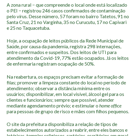
Roteiro da monitoria
A zona rural − que compreende o local onde está localizado
o PEI − registrou 246 casos confirmados de contaminação
Trilhas
pelo vírus. Desse número, 57 foram no bairro Tatetos, 91 no
Terceira Idade
Santa Cruz, 21 no Varginha, 35 no Curucutu, 17 no Capivari
e 25 no Taquacetuba.
Inclusão Social
Hoje, a ocupação de leitos públicos da Rede Municipal de
Blog
Saúde, por causa da pandemia, registra 298 internações,
entre confirmados e suspeitos. Dos leitos de UTI para
Newsletter
atendimento da Covid-19, 77% estão ocupados. Já os leitos
de enfermaria registram ocupação de 50%.
Notícias
Na mídia
Na reabertura, os espaços precisam evitar a formação de
filas; promover a limpeza constante do local no período de
atendimento; observar a distância mínima entre os
Contato
usuários; disponibilizar, em local visível, álcool gel para os
clientes e funcionários; sempre que possível, atender
Contato
mediante agendamento prévio; e estimular o
home office
para pessoas de grupo de risco e mães com filhos pequenos.
Como chegar
Perguntas frequentes
O site da prefeitura disponibiliza a relação de tipos de
Assessoria de Imprensa
estabelecimentos autorizados a reabrir, entre eles bancos e
lotéricas, templos religiosos, cartórios, escritórios em geral