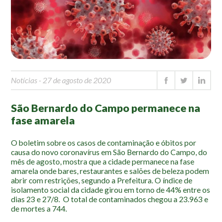
Mapa Ilustrado
Fauna e Flora
Aranhas
Anta
Palmeira Juçara
Notícias
- 27 de agosto de 2020
Bugio
São Bernardo do Campo permanece na
Borboletas
fase amarela
Cambuci
Liquens
O boletim sobre os casos de contaminação e óbitos por
causa do novo coronavírus em São Bernardo do Campo, do
Tucano do Bico Verde
mês de agosto, mostra que a cidade permanece na fase
amarela onde bares, restaurantes e salões de beleza podem
Atividades
abrir com restrições, segundo a Prefeitura. O índice de
isolamento social da cidade girou em torno de 44% entre os
Escolas e Universidades
dias 23 e 27/8. O total de contaminados chegou a 23.963 e
de mortes a 744.
Educação Ambiental