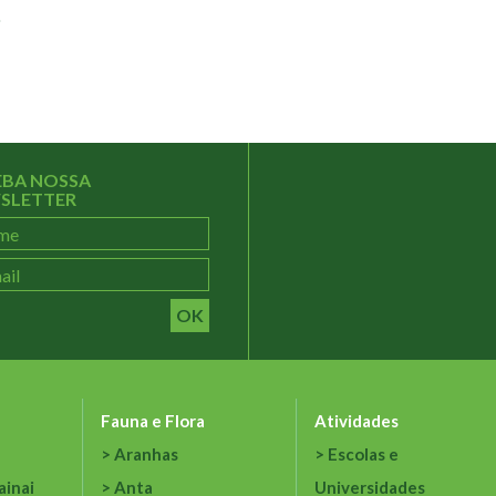
o
EBA NOSSA
SLETTER
OK
Fauna e Flora
Atividades
Aranhas
Escolas e
ainai
Anta
Universidades