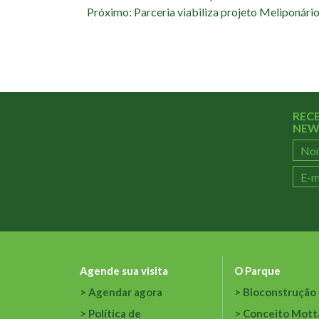
Próximo: Parceria viabiliza projeto Meliponári
também:
REC
NEW
Agende sua visita
O Parque
Agendar agora
Bioconstrução
Política de
Conceito Mott