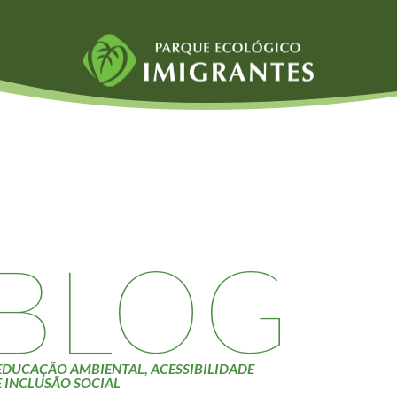
Fauna e Flora
Atividades
Aranhas
Escolas e
ainai
Anta
Universidades
Palmeira Juçara
Educação Ambiental
Bugio
Roteiro da monitoria
iyasaka
Borboletas
Trilhas
BLOG
Cambuci
Terceira Idade
Liquens
Inclusão Social
Tucano do Bico
Verde
EDUCAÇÃO AMBIENTAL, ACESSIBILIDADE
E INCLUSÃO SOCIAL