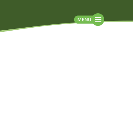
Blog
Contato
Contato
Newsletter
Como chegar
Notícias
Perguntas frequentes
Na mídia
Assessoria de
Imprensa
Localização