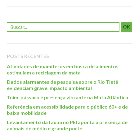
Roteiro da monitoria
Trilhas
Terceira Idade
OK
Inclusão Social
Blog
POSTS RECENTES
Newsletter
Atividades de mamíferos em busca de alimentos
Notícias
estimulam a reciclagem da mata
Na mídia
Dados alarmantes de pesquisa sobre o Rio Tietê
evidenciam grave impacto ambiental
Contato
Tuim: pássaro é presença vibrante na Mata Atlântica
Contato
Referência em acessibilidade para o público 60+ e de
baixa mobilidade
Como chegar
Levantamento da fauna no PEI aponta a presença de
Perguntas frequentes
animais de médio e grande porte
Assessoria de Imprensa