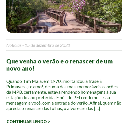
Mapa Ilustrado
Fauna e Flora
Aranhas
Anta
Notícias
- 15 de dezembro de 2021
Palmeira Juçara
Bugio
Que venha o verão e o renascer de um
Borboletas
novo ano!
Cambuci
Liquens
Quando Tim Maia, em 1970, imortalizou a frase É
Primavera, te amo!, de uma das mais memoráveis canções
Tucano do Bico Verde
da MPB, certamente, estava rendendo homenagens à sua
estação do ano preferida. E nós do PEI rendemos essa
Atividades
mensagem a você, com a entrada do verão. Afinal, quem não
aprecia o renascer das folhas, o alvorecer das […]
Escolas e Universidades
CONTINUAR LENDO >
Educação Ambiental