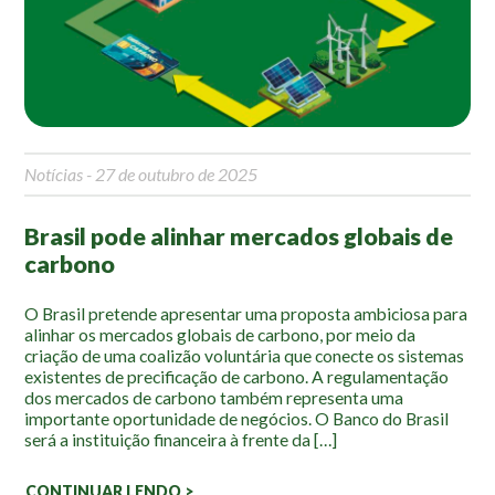
Mapa Ilustrado
Fauna e Flora
Aranhas
Anta
Notícias
- 27 de outubro de 2025
Palmeira Juçara
Bugio
Brasil pode alinhar mercados globais de
Borboletas
carbono
Cambuci
Liquens
O Brasil pretende apresentar uma proposta ambiciosa para
alinhar os mercados globais de carbono, por meio da
Tucano do Bico Verde
criação de uma coalizão voluntária que conecte os sistemas
existentes de precificação de carbono. A regulamentação
Atividades
dos mercados de carbono também representa uma
importante oportunidade de negócios. O Banco do Brasil
será a instituição financeira à frente da […]
Escolas e Universidades
Educação Ambiental
CONTINUAR LENDO >