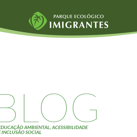
Fauna e Flora
Atividades
Aranhas
Escolas e
ainai
Anta
Universidades
Palmeira Juçara
Educação Ambiental
Bugio
Roteiro da monitoria
iyasaka
Borboletas
Trilhas
BLOG
Cambuci
Terceira Idade
Liquens
Inclusão Social
Tucano do Bico
Verde
EDUCAÇÃO AMBIENTAL, ACESSIBILIDADE
E INCLUSÃO SOCIAL