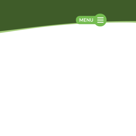
Blog
Contato
Contato
Newsletter
Como chegar
Notícias
Perguntas frequentes
Na mídia
Assessoria de
Imprensa
Localização