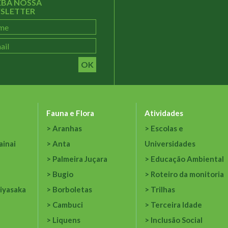
EBA NOSSA
SLETTER
OK
Fauna e Flora
Atividades
Aranhas
Escolas e
ainai
Anta
Universidades
Palmeira Juçara
Educação Ambiental
Bugio
Roteiro da monitoria
iyasaka
Borboletas
Trilhas
Cambuci
Terceira Idade
Liquens
Inclusão Social