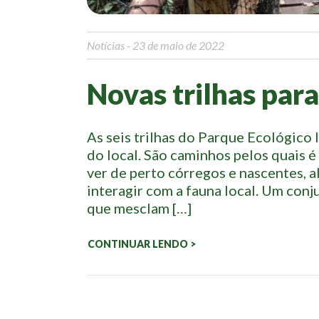
Notícias
- 23 de maio de 2022
Novas trilhas par
As seis trilhas do Parque Ecológico I
do local. São caminhos pelos quais é 
ver de perto córregos e nascentes, a
interagir com a fauna local. Um co
que mesclam […]
CONTINUAR LENDO >