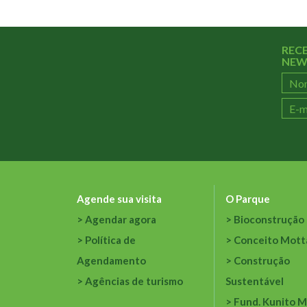
REC
NEW
Agende sua visita
O Parque
Agendar agora
Bioconstrução
Política de
Conceito Mott
Agendamento
Construção
Agências de turismo
Sustentável
Fund. Kunito M