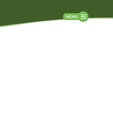
Blog
Contato
Contato
Newsletter
Como chegar
Notícias
Perguntas frequentes
Na mídia
Assessoria de
Imprensa
Localização