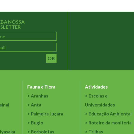
EBA NOSSA
SLETTER
OK
Fauna e Flora
Atividades
Aranhas
Escolas e
ainai
Anta
Universidades
Palmeira Juçara
Educação Ambiental
Bugio
Roteiro da monitoria
iyasaka
Borboletas
Trilhas