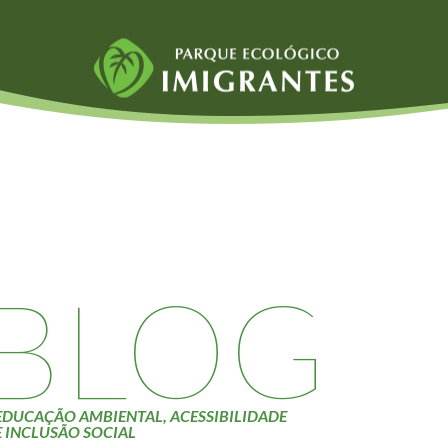
Fauna e Flora
Atividades
Aranhas
Escolas e
ainai
Anta
Universidades
Palmeira Juçara
Educação Ambiental
Bugio
Roteiro da monitoria
iyasaka
Borboletas
Trilhas
BLOG
Cambuci
Terceira Idade
Liquens
Inclusão Social
Tucano do Bico
Verde
EDUCAÇÃO AMBIENTAL, ACESSIBILIDADE
E INCLUSÃO SOCIAL