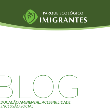
Fauna e Flora
Atividades
Aranhas
Escolas e
ainai
Anta
Universidades
Palmeira Juçara
Educação Ambiental
Bugio
Roteiro da monitoria
iyasaka
Borboletas
Trilhas
BLOG
Cambuci
Terceira Idade
Liquens
Inclusão Social
Tucano do Bico
Verde
EDUCAÇÃO AMBIENTAL, ACESSIBILIDADE
E INCLUSÃO SOCIAL