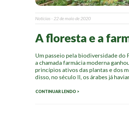
Notícias
- 22 de maio de 2020
A floresta e a far
Um passeio pela biodiversidade do P
a chamada farmácia moderna ganhou 
princípios ativos das plantas e dos 
disso, no século II, os árabes já hav
CONTINUAR LENDO >