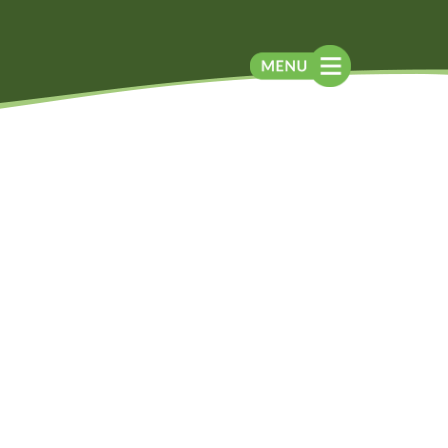
Blog
Contato
Contato
Newsletter
Como chegar
Notícias
Perguntas frequentes
Na mídia
Assessoria de
Imprensa
Localização