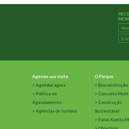
REC
NEW
Agende sua visita
O Parque
Agendar agora
Bioconstrução
Política de
Conceito Mott
Agendamento
Construção
Agências de turismo
Sustentável
Fund. Kunito M
Objetivos