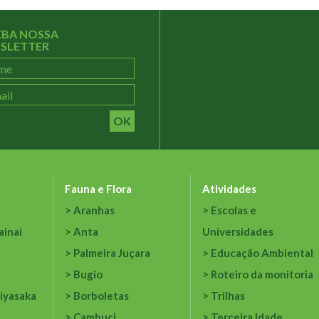
EBA NOSSA
SLETTER
OK
Fauna e Flora
Atividades
Aranhas
Escolas e
ainai
Anta
Universidades
Palmeira Juçara
Educação Ambiental
Bugio
Roteiro da monitoria
iyasaka
Borboletas
Trilhas
Cambuci
Terceira Idade