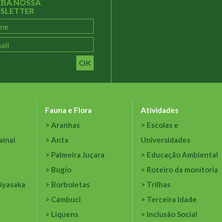
EBA NOSSA
SLETTER
OK
Fauna e Flora
Atividades
Aranhas
Escolas e
ainai
Anta
Universidades
Palmeira Juçara
Educação Ambiental
Bugio
Roteiro da monitoria
iyasaka
Borboletas
Trilhas
Cambuci
Terceira Idade
Liquens
Inclusão Social