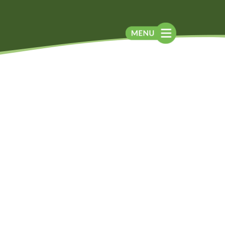
Blog
Contato
Contato
Newsletter
Como chegar
Notícias
Perguntas frequentes
Na mídia
Assessoria de
Imprensa
Localização