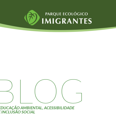
Fauna e Flora
Atividades
Aranhas
Escolas e
ainai
Anta
Universidades
Palmeira Juçara
Educação Ambiental
Bugio
Roteiro da monitoria
iyasaka
Borboletas
Trilhas
BLOG
Cambuci
Terceira Idade
Liquens
Inclusão Social
Tucano do Bico
Verde
EDUCAÇÃO AMBIENTAL, ACESSIBILIDADE
E INCLUSÃO SOCIAL