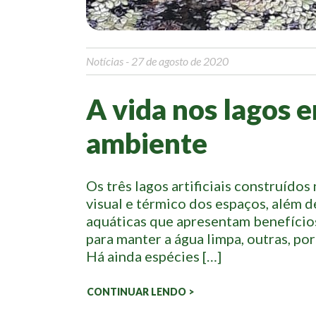
Notícias
- 27 de agosto de 2020
A vida nos lagos 
ambiente
Os três lagos artificiais construído
visual e térmico dos espaços, além 
aquáticas que apresentam benefício
para manter a água limpa, outras, po
Há ainda espécies […]
CONTINUAR LENDO >