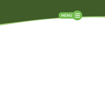
Blog
Contato
Contato
Newsletter
Como chegar
Notícias
Perguntas frequentes
Na mídia
Assessoria de
Imprensa
Localização