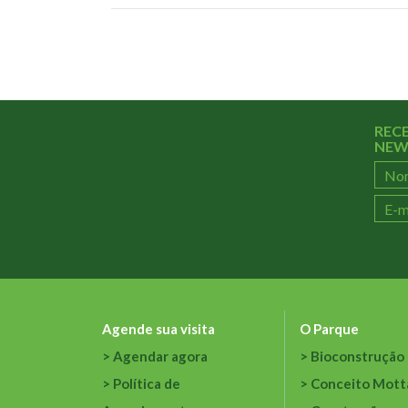
REC
NEW
Agende sua visita
O Parque
Agendar agora
Bioconstrução
Política de
Conceito Mott