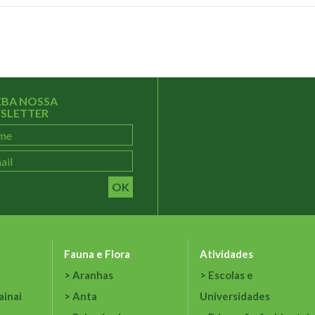
EBA NOSSA
SLETTER
OK
Fauna e Flora
Atividades
Aranhas
Escolas e
ainai
Anta
Universidades