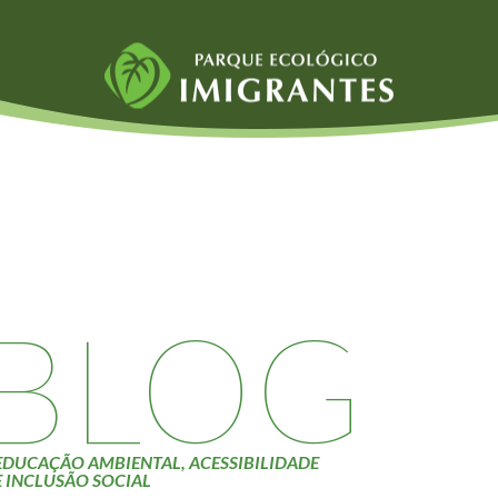
Fauna e Flora
Atividades
Aranhas
Escolas e
ainai
Anta
Universidades
Palmeira Juçara
Educação Ambiental
Bugio
Roteiro da monitoria
iyasaka
Borboletas
Trilhas
BLOG
Cambuci
Terceira Idade
Liquens
Inclusão Social
Tucano do Bico
Verde
EDUCAÇÃO AMBIENTAL, ACESSIBILIDADE
E INCLUSÃO SOCIAL