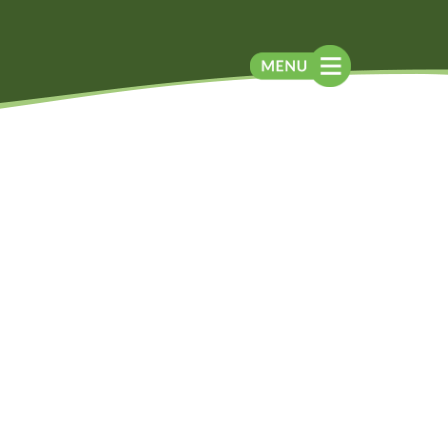
Blog
Contato
Contato
Newsletter
Como chegar
Notícias
Perguntas frequentes
Na mídia
Assessoria de
Imprensa
Localização