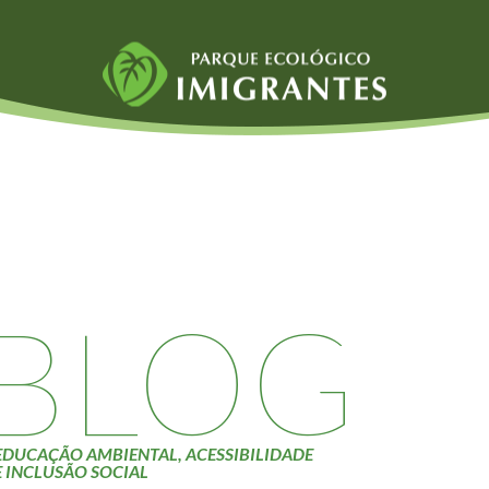
Fauna e Flora
Atividades
Aranhas
Escolas e
ainai
Anta
Universidades
Palmeira Juçara
Educação Ambiental
Bugio
Roteiro da monitoria
iyasaka
Borboletas
Trilhas
BLOG
Cambuci
Terceira Idade
Liquens
Inclusão Social
Tucano do Bico
Verde
EDUCAÇÃO AMBIENTAL, ACESSIBILIDADE
E INCLUSÃO SOCIAL