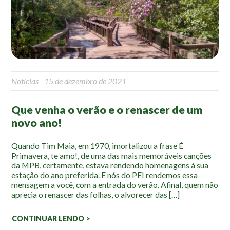
Mapa Ilustrado
Fauna e Flora
Aranhas
Anta
Notícias
- 15 de dezembro de 2021
Palmeira Juçara
Bugio
Que venha o verão e o renascer de um
Borboletas
novo ano!
Cambuci
Liquens
Quando Tim Maia, em 1970, imortalizou a frase É
Primavera, te amo!, de uma das mais memoráveis canções
Tucano do Bico Verde
da MPB, certamente, estava rendendo homenagens à sua
estação do ano preferida. E nós do PEI rendemos essa
Atividades
mensagem a você, com a entrada do verão. Afinal, quem não
aprecia o renascer das folhas, o alvorecer das […]
Escolas e Universidades
CONTINUAR LENDO >
Educação Ambiental