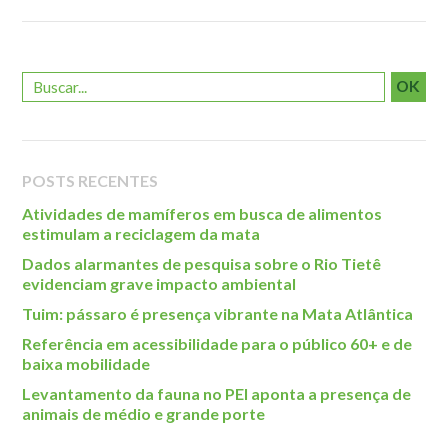
Roteiro da monitoria
Trilhas
Terceira Idade
OK
Inclusão Social
Blog
POSTS RECENTES
Newsletter
Atividades de mamíferos em busca de alimentos
Notícias
estimulam a reciclagem da mata
Na mídia
Dados alarmantes de pesquisa sobre o Rio Tietê
evidenciam grave impacto ambiental
Contato
Tuim: pássaro é presença vibrante na Mata Atlântica
Contato
Referência em acessibilidade para o público 60+ e de
baixa mobilidade
Como chegar
Levantamento da fauna no PEI aponta a presença de
Perguntas frequentes
animais de médio e grande porte
Assessoria de Imprensa