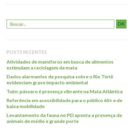
Roteiro da monitoria
Trilhas
Terceira Idade
OK
Inclusão Social
Blog
POSTS RECENTES
Newsletter
Atividades de mamíferos em busca de alimentos
Notícias
estimulam a reciclagem da mata
Na mídia
Dados alarmantes de pesquisa sobre o Rio Tietê
evidenciam grave impacto ambiental
Contato
Tuim: pássaro é presença vibrante na Mata Atlântica
Contato
Referência em acessibilidade para o público 60+ e de
baixa mobilidade
Como chegar
Levantamento da fauna no PEI aponta a presença de
Perguntas frequentes
animais de médio e grande porte
Assessoria de Imprensa