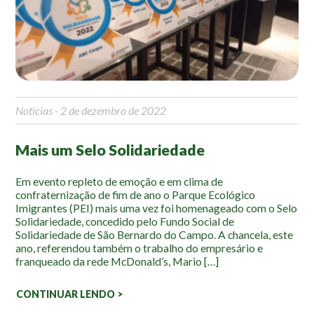
Mapa Ilustrado
Fauna e Flora
Aranhas
Anta
Notícias
- 2 de dezembro de 2022
Palmeira Juçara
Bugio
Mais um Selo Solidariedade
Borboletas
Cambuci
Em evento repleto de emoção e em clima de
confraternização de fim de ano o Parque Ecológico
Liquens
Imigrantes (PEI) mais uma vez foi homenageado com o Selo
Tucano do Bico Verde
Solidariedade, concedido pelo Fundo Social de
Solidariedade de São Bernardo do Campo. A chancela, este
Atividades
ano, referendou também o trabalho do empresário e
franqueado da rede McDonald’s, Mario […]
Escolas e Universidades
CONTINUAR LENDO >
Educação Ambiental