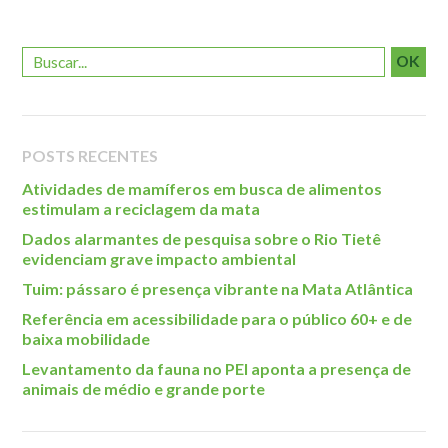
Roteiro da monitoria
Trilhas
OK
Terceira Idade
Inclusão Social
Blog
POSTS RECENTES
Atividades de mamíferos em busca de alimentos
Newsletter
estimulam a reciclagem da mata
Notícias
Dados alarmantes de pesquisa sobre o Rio Tietê
Na mídia
evidenciam grave impacto ambiental
Tuim: pássaro é presença vibrante na Mata Atlântica
Contato
Referência em acessibilidade para o público 60+ e de
Contato
baixa mobilidade
Como chegar
Levantamento da fauna no PEI aponta a presença de
animais de médio e grande porte
Perguntas frequentes
Assessoria de Imprensa