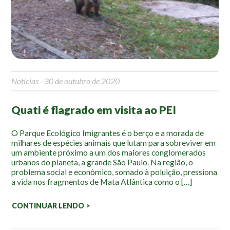
Mapa Ilustrado
Fauna e Flora
Aranhas
Anta
Notícias
- 30 de outubro de 2020
Palmeira Juçara
Bugio
Quati é flagrado em visita ao PEI
Borboletas
Cambuci
O Parque Ecológico Imigrantes é o berço e a morada de
milhares de espécies animais que lutam para sobreviver em
Liquens
um ambiente próximo a um dos maiores conglomerados
Tucano do Bico Verde
urbanos do planeta, a grande São Paulo. Na região, o
problema social e econômico, somado à poluição, pressiona
Atividades
a vida nos fragmentos de Mata Atlântica como o […]
Escolas e Universidades
CONTINUAR LENDO >
Educação Ambiental