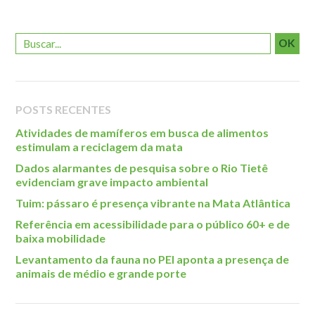
Roteiro da monitoria
Trilhas
OK
Terceira Idade
Inclusão Social
Blog
POSTS RECENTES
Atividades de mamíferos em busca de alimentos
Newsletter
estimulam a reciclagem da mata
Notícias
Dados alarmantes de pesquisa sobre o Rio Tietê
Na mídia
evidenciam grave impacto ambiental
Tuim: pássaro é presença vibrante na Mata Atlântica
Contato
Referência em acessibilidade para o público 60+ e de
Contato
baixa mobilidade
Como chegar
Levantamento da fauna no PEI aponta a presença de
animais de médio e grande porte
Perguntas frequentes
Assessoria de Imprensa