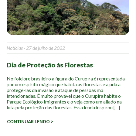
Mapa Ilustrado
Fauna e Flora
Aranhas
Anta
Notícias
- 27 de julho de 2022
Palmeira Juçara
Bugio
Dia de Proteção às Florestas
Borboletas
Cambuci
No folclore brasileiro a figura do Curupira é representada
por um espírito mágico que habita as florestas e ajuda a
Liquens
protegê-las da invasão e ataque de pessoas má
Tucano do Bico Verde
intencionadas. É muito provável que o Curupira habite o
Parque Ecológico Imigrantes e o veja como um aliado na
Atividades
luta pela proteção das florestas. Essa lenda inspirou […]
Escolas e Universidades
CONTINUAR LENDO >
Educação Ambiental