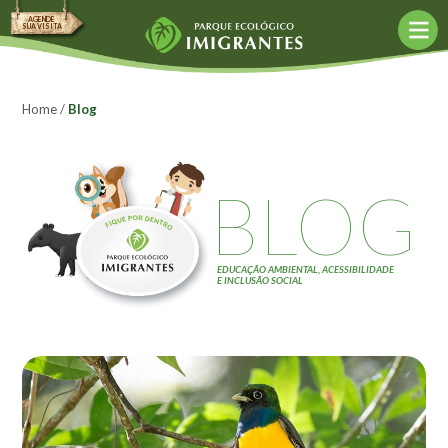
AGENDE
SUA VISITA
Agende sua visita
Agendar agora
Home
/
Blog
Política de Agendamento
Agências de turismo
BLOG
O Parque
Bioconstrução
EDUCAÇÃO AMBIENTAL, ACESSIBILIDADE
Conceito Mottainai
E INCLUSÃO SOCIAL
Construção Sustentável
Fund. Kunito Miyasaka
Objetivos
Acessibilidade
Monitores