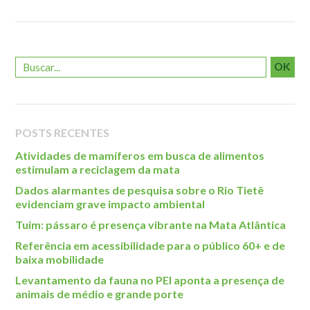
Roteiro da monitoria
Trilhas
Terceira Idade
OK
Inclusão Social
Blog
Newsletter
POSTS RECENTES
Notícias
Atividades de mamíferos em busca de alimentos
estimulam a reciclagem da mata
Na mídia
Dados alarmantes de pesquisa sobre o Rio Tietê
Contato
evidenciam grave impacto ambiental
Tuim: pássaro é presença vibrante na Mata Atlântica
Contato
Referência em acessibilidade para o público 60+ e de
Como chegar
baixa mobilidade
Perguntas frequentes
Levantamento da fauna no PEI aponta a presença de
animais de médio e grande porte
Assessoria de Imprensa