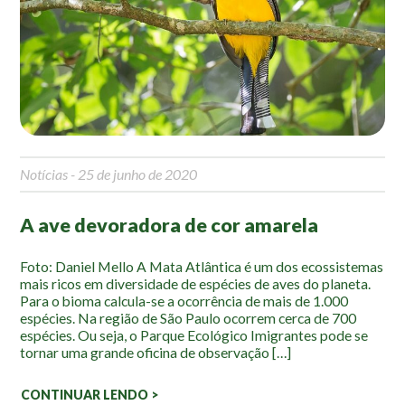
Mapa Ilustrado
Fauna e Flora
Aranhas
Anta
Palmeira Juçara
Bugio
Notícias
- 25 de junho de 2020
Borboletas
A ave devoradora de cor amarela
Cambuci
Liquens
Foto: Daniel Mello A Mata Atlântica é um dos ecossistemas
Tucano do Bico Verde
mais ricos em diversidade de espécies de aves do planeta.
Para o bioma calcula-se a ocorrência de mais de 1.000
espécies. Na região de São Paulo ocorrem cerca de 700
Atividades
espécies. Ou seja, o Parque Ecológico Imigrantes pode se
tornar uma grande oficina de observação […]
Escolas e Universidades
Educação Ambiental
CONTINUAR LENDO >