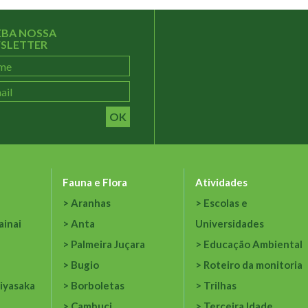
EBA NOSSA
SLETTER
OK
Fauna e Flora
Atividades
Aranhas
Escolas e
ainai
Anta
Universidades
Palmeira Juçara
Educação Ambiental
Bugio
Roteiro da monitoria
iyasaka
Borboletas
Trilhas
Cambuci
Terceira Idade