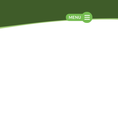
Blog
Contato
Contato
Newsletter
Como chegar
Notícias
Perguntas frequentes
Na mídia
Assessoria de
Imprensa
Localização