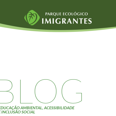
Fauna e Flora
Atividades
Aranhas
Escolas e
ainai
Anta
Universidades
Palmeira Juçara
Educação Ambiental
Bugio
Roteiro da monitoria
iyasaka
Borboletas
Trilhas
BLOG
Cambuci
Terceira Idade
Liquens
Inclusão Social
Tucano do Bico
Verde
EDUCAÇÃO AMBIENTAL, ACESSIBILIDADE
E INCLUSÃO SOCIAL