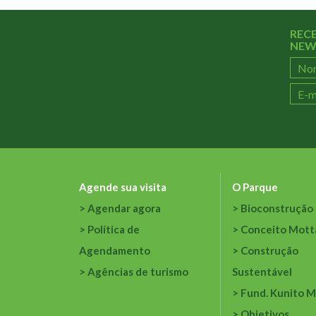
REC
NEW
Agende sua visita
O Parque
Agendar agora
Bioconstrução
Política de
Conceito Mott
Agendamento
Construção
Agências de turismo
Sustentável
Fund. Kunito M
Objetivos