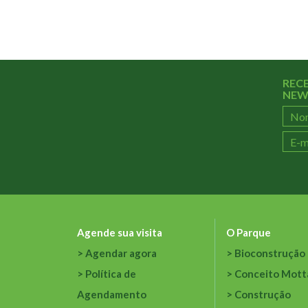
REC
NEW
Agende sua visita
O Parque
Agendar agora
Bioconstrução
Política de
Conceito Mott
Agendamento
Construção