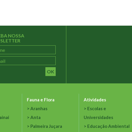
EBA NOSSA
SLETTER
OK
Fauna e Flora
Atividades
Aranhas
Escolas e
ainai
Anta
Universidades
Palmeira Juçara
Educação Ambiental