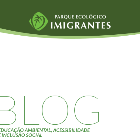
Fauna e Flora
Atividades
Aranhas
Escolas e
ainai
Anta
Universidades
Palmeira Juçara
Educação Ambiental
Bugio
Roteiro da monitoria
iyasaka
Borboletas
Trilhas
BLOG
Cambuci
Terceira Idade
Liquens
Inclusão Social
Tucano do Bico
Verde
EDUCAÇÃO AMBIENTAL, ACESSIBILIDADE
E INCLUSÃO SOCIAL