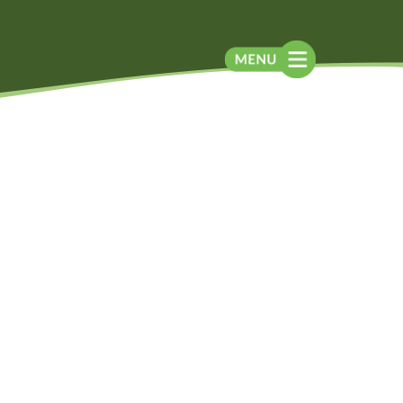
Blog
Contato
Contato
Newsletter
Como chegar
Notícias
Perguntas frequentes
Na mídia
Assessoria de
Imprensa
Localização