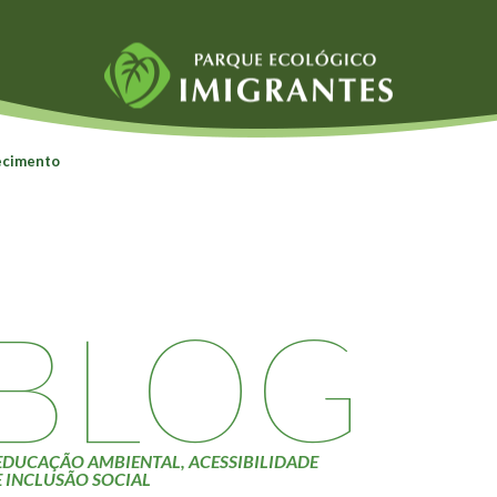
Fauna e Flora
Atividades
ecimento
Aranhas
Escolas e
ainai
Anta
Universidades
Palmeira Juçara
Educação Ambiental
Bugio
Roteiro da monitoria
iyasaka
Borboletas
Trilhas
BLOG
Cambuci
Terceira Idade
Liquens
Inclusão Social
Tucano do Bico
Verde
EDUCAÇÃO AMBIENTAL, ACESSIBILIDADE
E INCLUSÃO SOCIAL