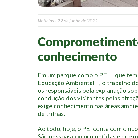
Notícias
- 22 de junho de 2021
Comprometimento
conhecimento
Em um parque como o PEI − que tem e
Educação Ambiental −, o trabalho do
os responsáveis pela explanação sob
condução dos visitantes pelas atraç
exige conhecimento nas áreas ambien
de trilhas.
Ao todo, hoje, o PEI conta com cinco
São pessoas comprometidas e que mo