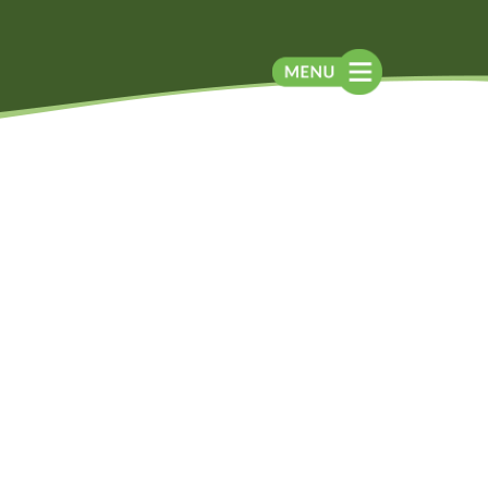
Blog
Contato
Contato
Newsletter
Como chegar
Notícias
Perguntas frequentes
Na mídia
Assessoria de
Imprensa
Localização